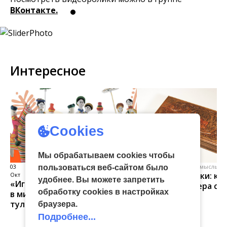
ВКонтакте.
Интересное
Cookies
Мы обрабатываем cookies чтобы
03
виртуальная галерея глиняной
04 Июл
народные промыслы, м
пользоваться веб-сайтом было
Искусство всечки: ка
Окт
игрушки
удобнее. Вы можете запретить
«Игрушка 360»: путешествие
тульские мастера со
обработку сookies в настройках
в мир филимоновской и
красоту
тульской городской игрушек
браузера.
Подробнее...