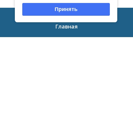
Принять
Главная
Новости
Афиша
Приглашаем
О нас
Сведения об образовательной
организации
Независимая оценка
Противодействие коррупции