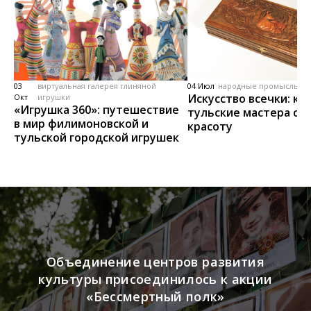
03
виртуальная галерея глиняной
04 Июл
народные промыслы, м
Искусство всечки: ка
Окт
игрушки
«Игрушка 360»: путешествие
тульские мастера со
в мир филимоновской и
красоту
тульской городской игрушек
Объединение центров развития
культуры присоединилось к акции
«Бессмертный полк»