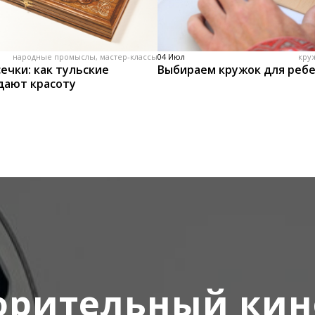
народные промыслы, мастер-классы
04 Июл
кру
ечки: как тульские
Выбираем кружок для реб
дают красоту
орительный кин