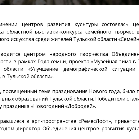
инении центров развития культуры состоялась це
а областной выставки-конкурса семейного творчест
го искусства среди жителей Тульской области «Семейн
оводится центром народного творчества Объедине
асти в рамках Года семьи, проекта «Музейная зима в 
 области «Улучшение демографической ситуации
в Тульской области».
с, посвященный теме празднования Нового года, было 
льных образований Тульской области. Победители стал
 праздника «Новогодний «Добродей».
бравшиеся в арт-пространстве «РемесЛофт», приветст
одом директор Объединения центров развития культ