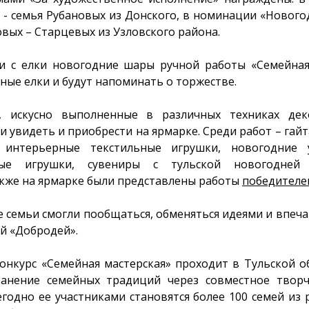
- семья Рубановых из Донского, в номинации «Нового
овых – Старцевых из Узловского района.
и с елки новогодние шары ручной работы «Семейная
ные елки и будут напоминать о торжестве.
, искусно выполненные в различных техниках дек
и увидеть и приобрести на ярмарке. Среди работ – гай
 интерьерные текстильные игрушки, новогодние 
ные игрушки, сувениры с тульской новогодней 
акже на ярмарке были представлены работы
победителе
е семьи смогли пообщаться, обменяться идеями и впеч
й «Добродей».
нкурс «Семейная мастерская» проходит в Тульской об
ранение семейных традиций через совместное творч
егодно ее участниками становятся более 100 семей из