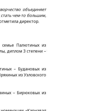
творчество объединяет
 стать чем-то большим,
- отметила директор.
н семье Палютиных из
лы, диплом 3 степени –
тиных – Будановых из
Пряхиных из Узловского
узиных – Бирюковых из
 номинации «Карнавал