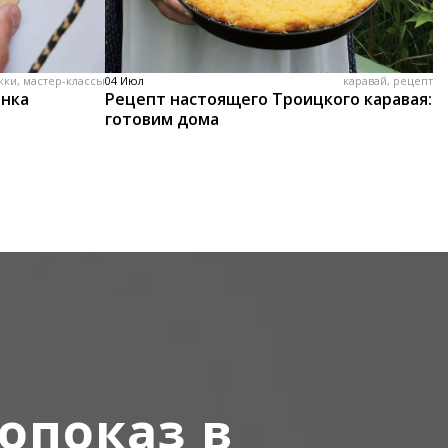
жки, мастер-классы
04 Июл
каравай, рецепт
енка
Рецепт настоящего Троицкого каравая:
готовим дома
опоказ в