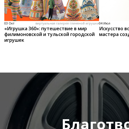
03 Окт
виртуальная галерея глиняной игрушки
04 Июл
«Игрушка 360»: путешествие в мир
Искусство вс
филимоновской и тульской городской
мастера соз
игрушек
Благотв