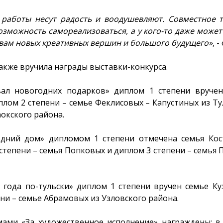
работы несут радость и воодушевляют. Совместное 
озможность самореализоваться, а у кого-то даже может
 вам новых креативных вершин и большого будущего»
, 
акже вручила награды выставки-конкурса.
ал новогодних подарков» диплом 1 степени вруче
плом 2 степени – семье Феклисовых – Капустиных из Ту
окского района.
дний дом» дипломом 1 степени отмечена семья Кос
степени – семья Попковых и диплом 3 степени – семья 
года по-тульски» диплом 1 степени вручен семье К
ени – семье Абрамовых из Узловского района.
ами «За художественное исполнение» награждены: в