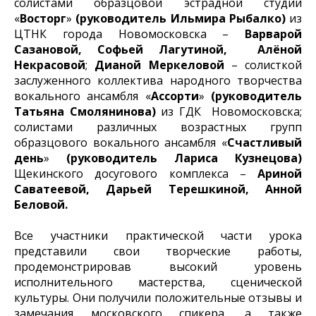
солистами образцовой эстрадной студии
«
Восторг
»
(руководитель Ильмира Рыбалко)
из
ЦТНК города Новомосковска –
Варварой
Сазановой, Софьей Лагутиной, Алёной
Некрасовой
;
Дианой Меркеловой
– солисткой
заслуженного коллектива народного творчества
вокального ансамбля «
Ассорти
»
(руководитель
Татьяна Смолянинова)
из ГДК Новомосковска;
солистами различных возрастных групп
образцового вокального ансамбля «
Счастливый
день
»
(руководитель Лариса Кузнецова)
Щекинского досугового комплекса –
Ариной
Саватеевой, Дарьей Терешкиной, Анной
Беловой.
Все участники практической части урока
представили свои творческие работы,
продемонстрировав высокий уровень
исполнительного мастерства, сценической
культуры. Они получили положительные отзывы и
замечания московского спикера, а также