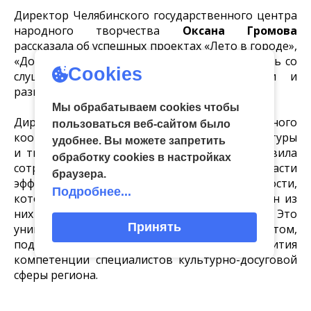
Директор Челябинского государственного центра
народного творчества
Оксана Громова
рассказала об успешных проектах «Лето в городе»,
«Добрые соседи», «Те, кто в теме». Поделилась со
Cookies
слушателями идеей, этапами реализации и
развития проектов.
Мы обрабатываем cookies чтобы
Директор Ивановского Областного
пользоваться веб-сайтом было
координационно-методического центра культуры
удобнее. Вы можете запретить
и творчества
Евгения Дворникова
представила
обработку сookies в настройках
сотрудникам домов культуры Тульской области
браузера.
эффективные методы перезагрузки деятельности,
Подробнее...
которые выведут ДК на новый уровень. Один из
них – Областной конкурс «ДК: УРОВЕНЬ 2.0». Это
Принять
уникальная платформа для обмена опытом,
поддержки творческих инициатив и развития
компетенций специалистов культурно-досуговой
сферы региона.
Директор Тверского областного Дома народного