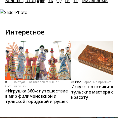
Больше фотографий смотрите в нашем альбоме.
Интересное
03
виртуальная галерея глиняной
04 Июл
народные промыслы, м
Искусство всечки: ка
Окт
игрушки
«Игрушка 360»: путешествие
тульские мастера со
в мир филимоновской и
красоту
тульской городской игрушек