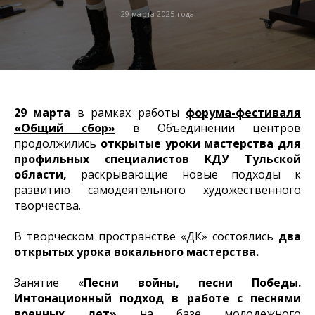
29 марта 2025 года
29 марта
в рамках работы
форума-фестиваля
«Общий сбор»
в Объединении центров
продолжились
открытые уроки мастерства для
профильных специалистов КДУ Тульской
области,
раскрывающие новые подходы к
развитию самодеятельного художественного
творчества.
В творческом пространстве «ДК» состоялись
два
открытых урока вокального мастерства.
Занятие «
Песни войны, песни Победы.
Интонационный подход в работе с песнями
военных лет»
на базе молодежного