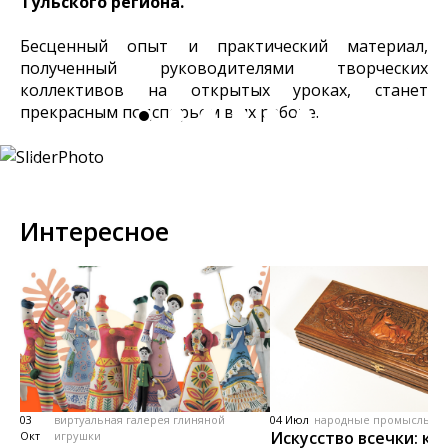
Тульского региона.
Бесценный опыт и практический материал,
полученный руководителями творческих
коллективов на открытых уроках, станет
прекрасным подспорьем в их работе.
Интересное
03
виртуальная галерея глиняной
04 Июл
народные промыслы, м
Искусство всечки: ка
Окт
игрушки