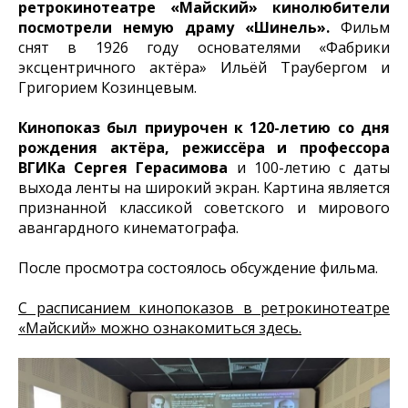
ретрокинотеатре «Майский» кинолюбители
посмотрели немую драму «Шинель».
Фильм
снят в 1926 году основателями «Фабрики
эксцентричного актёра» Ильёй Траубергом и
Григорием Козинцевым.
Кинопоказ был приурочен к 120-летию со дня
рождения актёра, режиссёра и профессора
ВГИКа Сергея Герасимова
и 100-летию с даты
выхода ленты на широкий экран. Картина является
признанной классикой советского и мирового
авангардного кинематографа.
После просмотра состоялось обсуждение фильма.
С расписанием кинопоказов в ретрокинотеатре
«Майский» можно ознакомиться здесь.