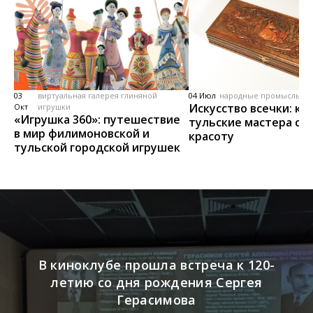
03
виртуальная галерея глиняной
04 Июл
народные промыслы, м
Искусство всечки: ка
Окт
игрушки
«Игрушка 360»: путешествие
тульские мастера со
в мир филимоновской и
красоту
тульской городской игрушек
В киноклубе прошла встреча к 120-
летию со дня рождения Сергея
Герасимова