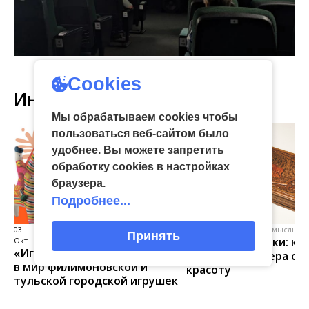
Cookies
Интересное
Мы обрабатываем cookies чтобы
пользоваться веб-сайтом было
удобнее. Вы можете запретить
обработку сookies в настройках
браузера.
Подробнее...
03
виртуальная галерея глиняной
04 Июл
народные промыслы, м
Принять
Искусство всечки: ка
Окт
игрушки
«Игрушка 360»: путешествие
тульские мастера со
в мир филимоновской и
красоту
тульской городской игрушек