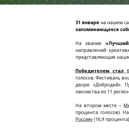
31 января
на нашем с
запоминающееся собы
На звание
«Лучший
направлений: креатив
представляющие нацио
Победителем стал I
голосов. Фестиваль вош
дворе «Добродей». П
лакомства из 11 регион
На втором месте –
М
процента голосов). Н
Россия»
(16,9 процента)