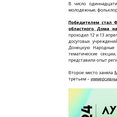
В число одиннадцат
молодежные, фольклор
Победителем стал Ф
областного Дома на
проходил 12 и 13 апре
досуговых учреждени
Донецкую Народные Р
тематические секции
представили опыт рег
Второе место заняла
М
третьем –
иммерсивный