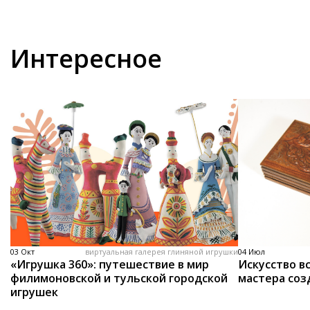
Интересное
03 Окт
виртуальная галерея глиняной игрушки
04 Июл
«Игрушка 360»: путешествие в мир
Искусство вс
филимоновской и тульской городской
мастера соз
игрушек