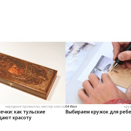
народные промыслы, мастер-классы
04 Июл
кру
ечки: как тульские
Выбираем кружок для реб
дают красоту