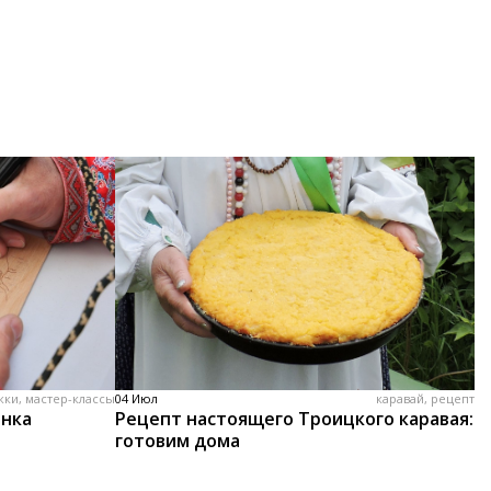
жки, мастер-классы
04 Июл
каравай, рецепт
енка
Рецепт настоящего Троицкого каравая:
готовим дома