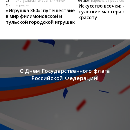
03
виртуальная галерея глиняной
04 Июл
народные промыслы, м
Искусство всечки: ка
Окт
игрушки
«Игрушка 360»: путешествие
тульские мастера со
в мир филимоновской и
красоту
тульской городской игрушек
С Днем Государственного флага
Российской Федерации!