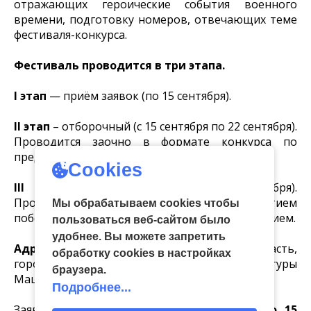
отражающих героические события военного
времени, подготовку номеров, отвечающих теме
фестиваля-конкурса.
Фестиваль проводится в три этапа.
І этап
— приём заявок (по 15 сентября).
ІI этап
– отборочный (с 15 сентября по 22 сентября).
Проводится заочно в формате конкурса по
представленным видеоматериалам.
Cookies
ІІI этап
— заключительный (18 октября).
Проводится в форме гала-концерта с участием
Мы обрабатываем cookies чтобы
победителей фестиваля-конкурса и награждением.
пользоваться веб-сайтом было
удобнее. Вы можете запретить
Адрес места проведения:
Тульская область,
обработку сookies в настройках
город Узловая, ул. 14 декабря, д.2 Дворец культуры
браузера.
Машиностроителей.
Подробнее...
Заявки и видеоматериалы принимаются
до 15