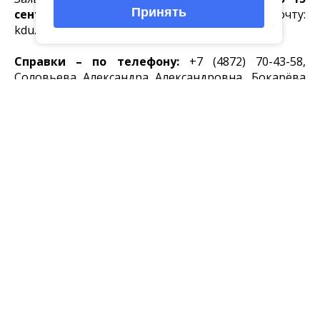
Принять
сентября
на электронную почту:
kdu.ock@tularegion.org
Справки – по телефону:
+7 (4872) 70-43-58,
Соловьева Александра Александровна, Бокарёва
Ирина Николаевна.
С Положением фестиваля-конкурса можно
ознакомиться здесь.