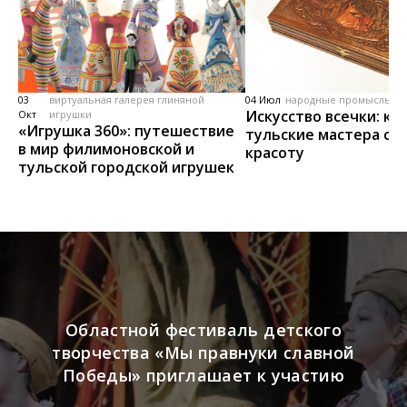
03
виртуальная галерея глиняной
04 Июл
народные промыслы, м
Искусство всечки: ка
Окт
игрушки
«Игрушка 360»: путешествие
тульские мастера со
в мир филимоновской и
красоту
тульской городской игрушек
Областной фестиваль детского
творчества «Мы правнуки славной
Победы» приглашает к участию