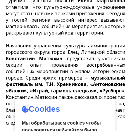
туризма Тульской области
Елена Мартынова
отметила, что культурно-досуговые учреждения
могут стать новыми точками притяжения. Сегодня
у гостей региона высокий интерес вызывают
мастер-классы, событийные мероприятия, которые
раскрывают культурный код территории.
Начальник управления культуры администрации
городского округа город Елец Липецкой области
Константин Матюхин
представил участникам
секции опыт проведения востребованных
событийных мероприятий в малом историческом
городе. Среди ярких примеров –
музыкальный
фестиваль им. Т.Н. Хренникова,
«Антоновские
яблоки», «Играй, гармонь елецкая», «Русборг»
.
Константин Матюхин также рассказал о проектах
по ревитализации исторического центра,
Cookies
благодаря чему небольшой город получает
обновление и современную инфраструктуру и, как
следствие, привлекает туристов.
Мы обрабатываем cookies чтобы
пользоваться веб-сайтом было