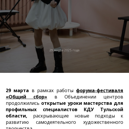
29 марта 2025 года
29 марта
в рамках работы
форума-фестиваля
«Общий сбор»
в Объединении центров
продолжились
открытые уроки мастерства для
профильных специалистов КДУ Тульской
области,
раскрывающие новые подходы к
развитию самодеятельного художественного
творчества.