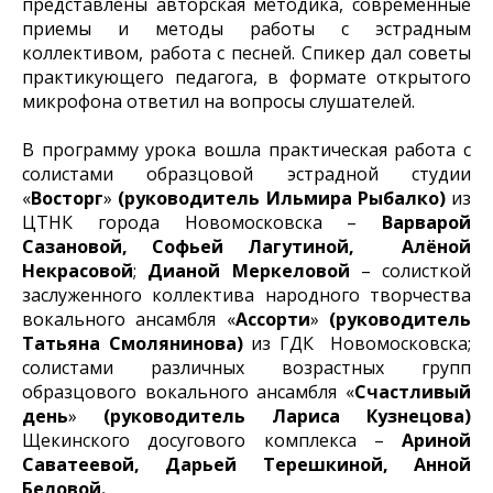
представлены авторская методика, современные
приемы и методы работы с эстрадным
коллективом, работа с песней. Спикер дал советы
практикующего педагога, в формате открытого
микрофона ответил на вопросы слушателей.
В программу урока вошла практическая работа с
солистами образцовой эстрадной студии
«
Восторг
»
(руководитель Ильмира Рыбалко)
из
ЦТНК города Новомосковска –
Варварой
Сазановой, Софьей Лагутиной, Алёной
Некрасовой
;
Дианой Меркеловой
– солисткой
заслуженного коллектива народного творчества
вокального ансамбля «
Ассорти
»
(руководитель
Татьяна Смолянинова)
из ГДК Новомосковска;
солистами различных возрастных групп
образцового вокального ансамбля «
Счастливый
день
»
(руководитель Лариса Кузнецова)
Щекинского досугового комплекса –
Ариной
Саватеевой, Дарьей Терешкиной, Анной
Беловой.