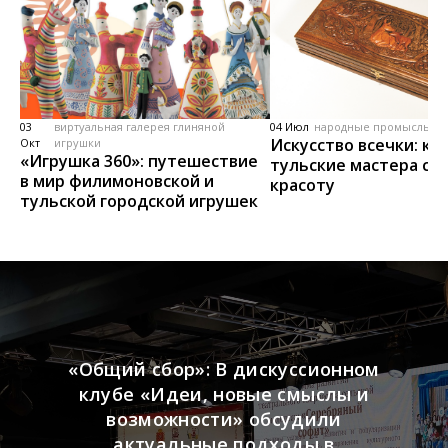
03
виртуальная галерея глиняной
04 Июл
народные промыслы, м
Искусство всечки: ка
Окт
игрушки
«Игрушка 360»: путешествие
тульские мастера со
в мир филимоновской и
красоту
тульской городской игрушек
«Общий сбор»: В дискуссионном
клубе «Идеи, новые смыслы и
возможности» обсудили
актуальные подходы в