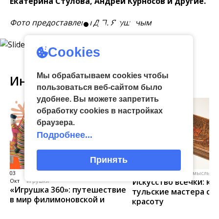
Екатерина Стулова, Андрей Курносов и другие.
Фото предоставлены Д.П. Якушиным
Cookies
Мы обрабатываем cookies чтобы
Интересное
пользоваться веб-сайтом было
удобнее. Вы можете запретить
обработку сookies в настройках
браузера.
Подробнее...
Принять
03
виртуальная галерея глиняной
04 Июл
народные промыслы, м
Искусство всечки: ка
Окт
игрушки
«Игрушка 360»: путешествие
тульские мастера со
в мир филимоновской и
красоту
тульской городской игрушек