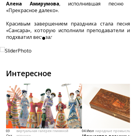
Алена Амирумова
, исполнившая песню
«Прекрасное далеко».
Красивым завершением праздника стала песня
«Сансара», которую исполнили преподаватели и
подхватил весь зал.
Интересное
03
виртуальная галерея глиняной
04 Июл
народные промыслы, м
Окт
игрушки