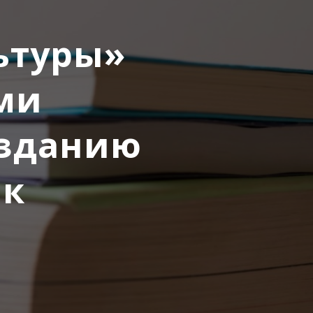
ьтуры»
ми
озданию
ик