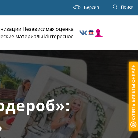
Поиск
Версия
анизации
Независимая оценка
еские материалы
Интересное
рдероб»:
ь