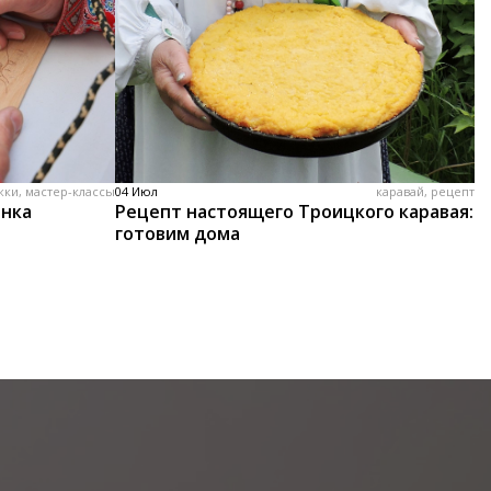
жки, мастер-классы
04 Июл
каравай, рецепт
енка
Рецепт настоящего Троицкого каравая:
готовим дома