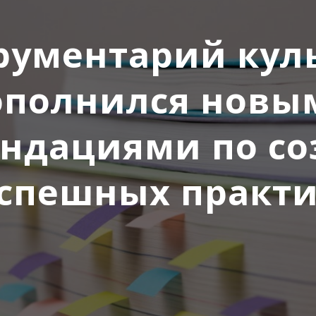
рументарий кул
ополнился новы
ндациями по с
спешных практ