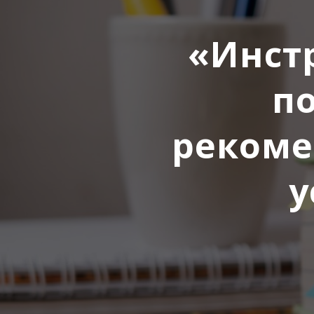
«Инст
п
рекоме
у