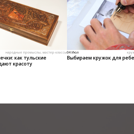
народные промыслы, мастер-классы
04 Июл
кру
ечки: как тульские
Выбираем кружок для реб
дают красоту