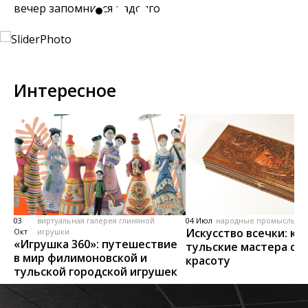
вечер запомнится надолго.
Интересное
03
виртуальная галерея глиняной
04 Июл
народные промыслы, м
Искусство всечки: ка
Окт
игрушки
«Игрушка 360»: путешествие
тульские мастера со
в мир филимоновской и
красоту
тульской городской игрушек