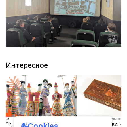
Интересное
03
виртуальная галерея глиняной
04 Июл
народные промыслы, м
Искусство всечки: ка
Окт
игрушки
Cookies