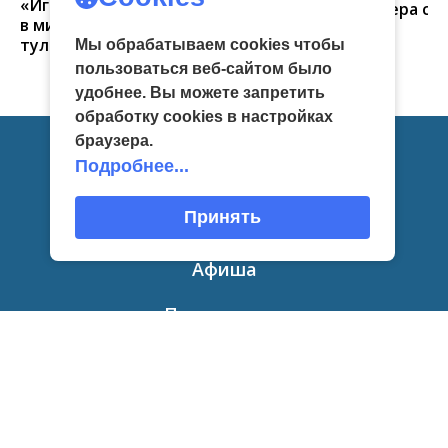
«Игрушка 360»: путешествие
тульские мастера со
в мир филимоновской и
красоту
тульской городской игрушек
Мы обрабатываем cookies чтобы
пользоваться веб-сайтом было
удобнее. Вы можете запретить
обработку сookies в настройках
браузера.
Подробнее...
Главная
Принять
Новости
Афиша
Приглашаем
О нас
Сведения об образовательной
организации