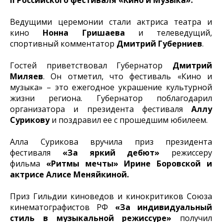
II Российского фестиваля «Кино и Музыка».
Ведущими церемонии стали актриса театра и
кино
Нонна Гришаева
и телеведущий,
спортивный комментатор
Дмитрий Губерниев
.
Гостей приветствовал Губернатор
Дмитрий
Миляев
. Он отметил, что фестиваль «Кино и
музыка» – это ежегодное украшение культурной
жизни региона. Губернатор поблагодарил
организатора и президента фестиваля
Аллу
Сурикову
и поздравил ее с прошедшим юбилеем.
Алла Сурикова вручила приз президента
фестиваля
«За яркий дебют»
режиссеру
фильма
«Ритмы мечты»
Ирине Боровской и
актрисе Алисе Меняйкиной.
Приз Гильдии киноведов и кинокритиков Союза
кинематографистов РФ
«За индивидуальный
стиль в музыкальной режиссуре»
получил