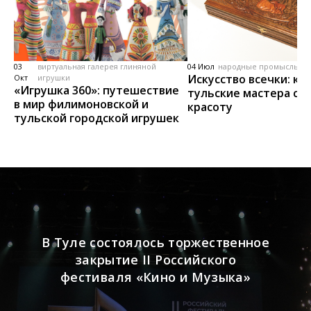
03
виртуальная галерея глиняной
04 Июл
народные промыслы, м
Искусство всечки: ка
Окт
игрушки
«Игрушка 360»: путешествие
тульские мастера со
в мир филимоновской и
красоту
тульской городской игрушек
В Туле состоялось торжественное
закрытие II Российского
фестиваля «Кино и Музыка»