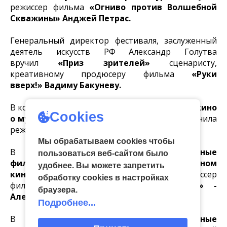
режиссер фильма
«Огниво против Волшебной
Скважины»
Анджей Петрас.
Генеральный директор фестиваля, заслуженный
деятель искусств РФ Александр Голутва
вручил
«Приз зрителей»
сценаристу,
креативному продюсеру фильма
«Руки
вверх!»
Вадиму Бакуневу.
В конкурсной программе
«Документальное кино
Cookies
о музыке и музыкантах»
главный приз получила
режиссер фильма
«432 Гц»
Елена Жигаева.
Мы обрабатываем cookies чтобы
В конкурсной программе
«Музыкальные
пользоваться веб-сайтом было
фильмы и музыка в анимационном
удобнее. Вы можете запретить
кино»
главный приз завоевал режиссер
обработку сookies в настройках
фильма
«Лунтик. Возвращение домой» -
браузера.
Александр Мальгин.
Подробнее...
В конкурсной программе
«Музыкальные