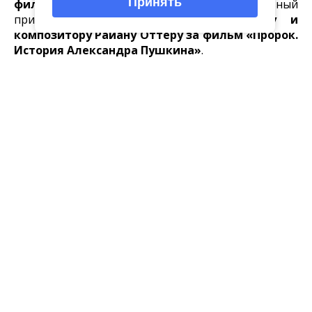
Принять
фильмы и музыка в игровом кино»
главный
приз вручили
актеру Андрею Урганту и
композитору Райану Оттеру за фильм «Пророк.
История Александра Пушкина»
.
II Российский фестиваль «Кино и Музыка» –
ежегодный смотр отечественных музыкальных
кинокартин и фильмов, где музыка играет
важнейшую роль. Кинопоказы проходили не
только в Туле, но и в 15 муниципальных
кинотеатрах региона. В мероприятиях приняли
участие порядка
10 тысяч человек.
В рамках
фестиваля состоялись мастер-классы,
киноконцерты, специальные показы фильмов,
творческие встречи.
В ретрокинотеатре
«Майский» туляки посмотрели фильмы
конкурсной программы «Документальное кино
о музыке и музыкантах», которые
представили их авторы.
Мероприятие прошло при поддержке