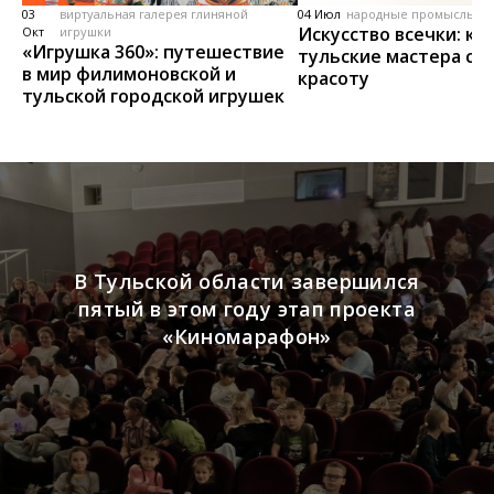
03
виртуальная галерея глиняной
04 Июл
народные промыслы, м
Искусство всечки: ка
Окт
игрушки
«Игрушка 360»: путешествие
тульские мастера со
в мир филимоновской и
красоту
тульской городской игрушек
В Тульской области завершился
пятый в этом году этап проекта
«Киномарафон»