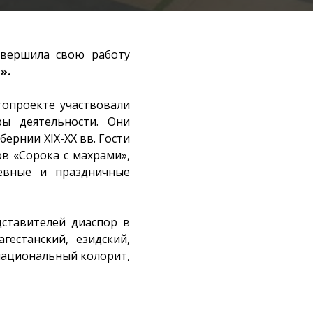
авершила свою работу
».
топроекте участвовали
ры деятельности. Они
ернии XIX-XX вв. Гости
ов «Сорока с махрами»,
невные и праздничные
ставителей диаспор в
гестанский, езидский,
 национальный колорит,