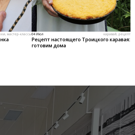
жки, мастер-классы
04 Июл
каравай, рецепт
енка
Рецепт настоящего Троицкого каравая:
готовим дома