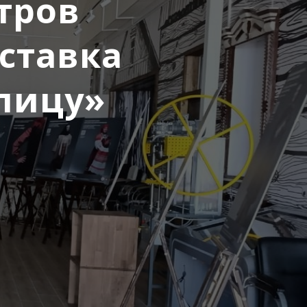
тров
ставка
 лицу»