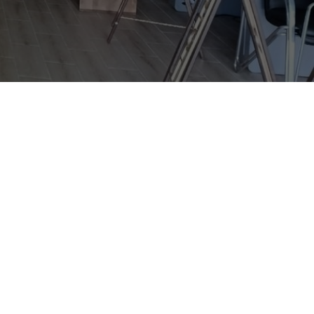
одолжила свою работу
 Они объединены общей
ого женского костюма
 которые примерили на
ла XX века из собрания