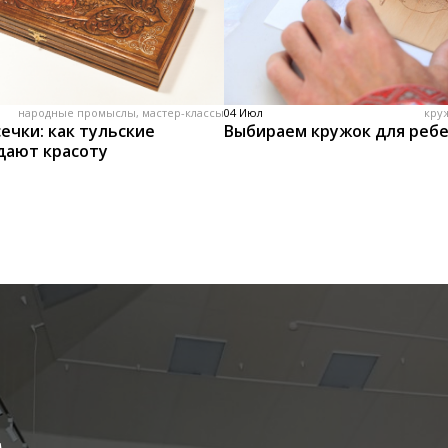
народные промыслы, мастер-классы
04 Июл
кру
ечки: как тульские
Выбираем кружок для реб
дают красоту