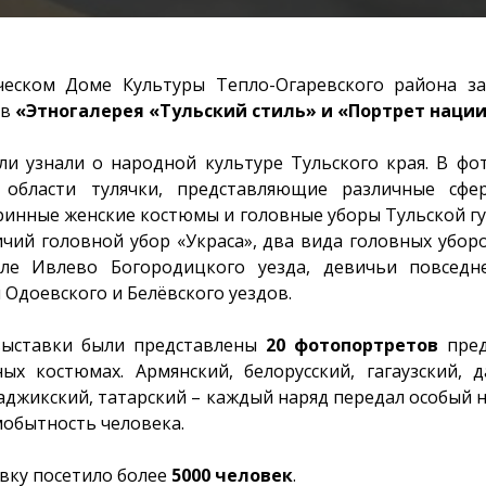
еском Доме Культуры Тепло-Огаревского района з
ов
«Этногалерея «Тульский стиль» и «Портрет нации
ли узнали о народной культуре Тульского края. В фо
области тулячки, представляющие различные сфе
ринные женские костюмы и головные уборы Тульской губ
чий головной убор «Украса», два вида головных убор
ле Ивлево Богородицкого уезда, девичьи повсед
Одоевского и Белёвского уездов.
выставки были представлены
20 фотопортретов
пред
х костюмах. Армянский, белорусский, гагаузский, да
таджикский, татарский – каждый наряд передал особый
мобытность человека.
вку посетило более
5000 человек
.