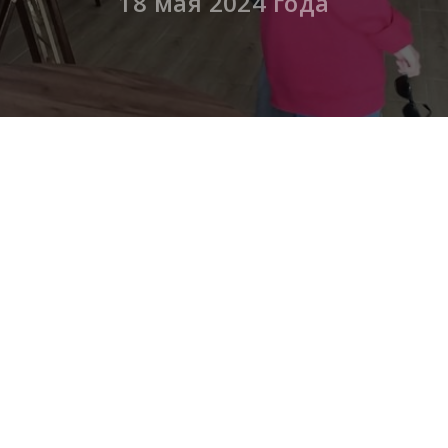
18 мая 2024 года
24 года
в творческом пространстве «РемесЛофт» пр
а «Своё к лицу»
.
ицу» представляет собой единую серию фотографий.
мысловым наполнением и раскрывают тему традиционн
кта стали сотрудники Центра народного творчества,
ические костюмы Тульской губернии конца XIX – нача
ледователя Игоря Климова.