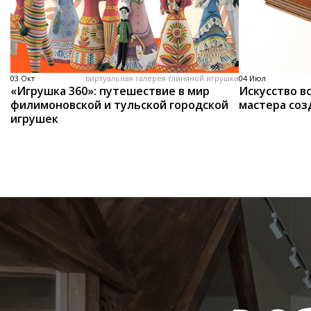
03 Окт
виртуальная галерея глиняной игрушки
04 Июл
«Игрушка 360»: путешествие в мир
Искусство вс
филимоновской и тульской городской
мастера соз
игрушек