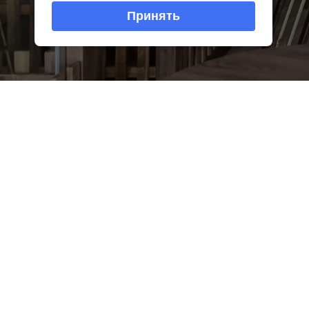
Принять
С 13 по 30 апреля 20
выставка фотопроект
Фотопроект «Своё к л
идеей, тематикой, с
Тульской губернии.
Участниками фотопрое
себя женские этнограф
коллекционера и исс