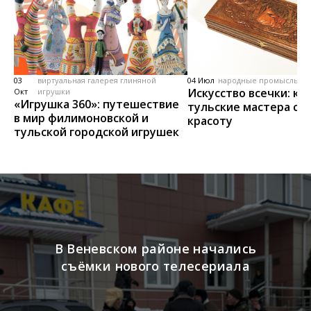
03
виртуальная галерея глиняной
04 Июл
народные промыслы, м
Искусство всечки: ка
Окт
игрушки
«Игрушка 360»: путешествие
тульские мастера со
в мир филимоновской и
красоту
тульской городской игрушек
В Веневском районе начались
съёмки нового телесериала