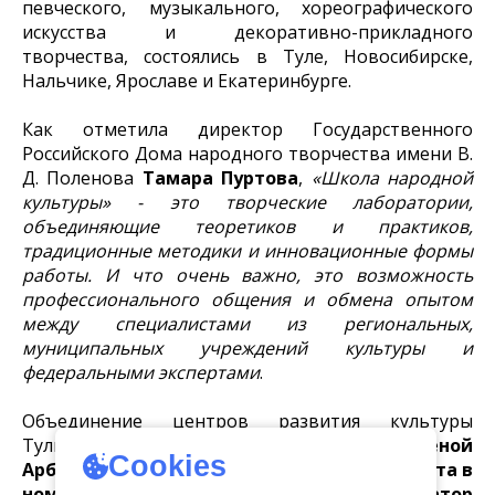
певческого, музыкального, хореографического
искусства и декоративно-прикладного
творчества, состоялись в Туле, Новосибирске,
Нальчике, Ярославе и Екатеринбурге.
Как отметила директор Государственного
Российского Дома народного творчества имени В.
Д. Поленова
Тамара Пуртова
,
«Школа народной
культуры» - это творческие лаборатории,
объединяющие теоретиков и практиков,
традиционные методики и инновационные формы
работы. И что очень важно, это возможность
профессионального общения и обмена опытом
между специалистами из региональных,
муниципальных учреждений культуры и
федеральными экспертами
.
Объединение центров развития культуры
Тульской области во главе с директором
Еленой
Cookies
Арбековой
отмечено свидетельством
лауреата в
номинации «Событие года» как соорганизатор