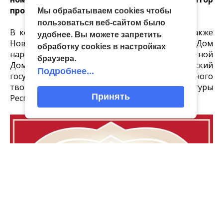
проекта
.
Мы обрабатываем cookies чтобы
пользоваться веб-сайтом было
В команду организаторов проекта вошли также
удобнее. Вы можете запретить
Новосибирский государственный областной Дом
обработку сookies в настройках
народного творчества, Ярославский областной
браузера.
Дом народного творчества, Свердловский
Подробнее...
государственный областной Дворец народного
творчества и Центр народной культуры
Принять
Республики Адыгея.