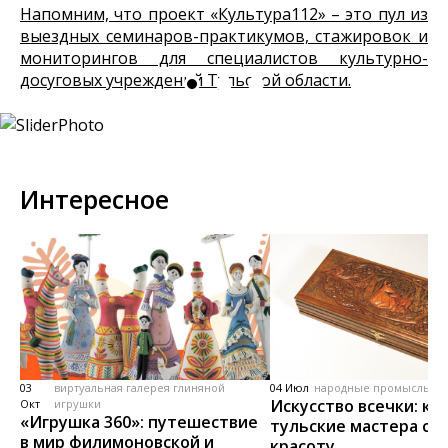
Напомним, что проект «Культура112» – это пул из
выездных семинаров-практикумов, стажировок и
мониторингов для специалистов культурно-
досуговых учреждений Тульской области.
Интересное
03
виртуальная галерея глиняной
04 Июл
народные промыслы, м
Искусство всечки: ка
Окт
игрушки
«Игрушка 360»: путешествие
тульские мастера со
в мир филимоновской и
красоту