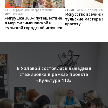
03
виртуальная галерея глиняной
04 Июл
народные промыслы, м
Искусство всечки: ка
Окт
игрушки
«Игрушка 360»: путешествие
тульские мастера со
в мир филимоновской и
красоту
тульской городской игрушек
В Узловой состоялась выездная
стажировка в рамках проекта
«Культура 112»