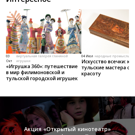
03
виртуальная галерея глиняной
04 Июл
народные промыслы, м
Искусство всечки: ка
Окт
игрушки
«Игрушка 360»: путешествие
тульские мастера со
в мир филимоновской и
красоту
тульской городской игрушек
Акция «Открытый кинотеатр»