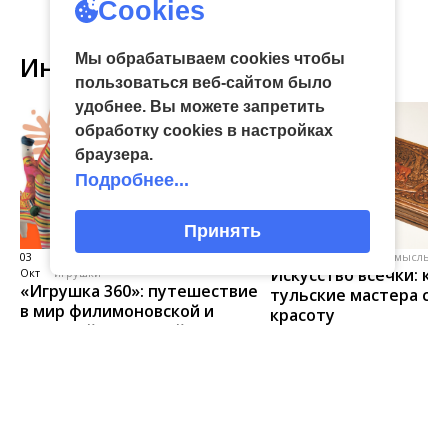
Cookies
Интересное
Мы обрабатываем cookies чтобы
пользоваться веб-сайтом было
удобнее. Вы можете запретить
обработку сookies в настройках
браузера.
Подробнее...
Принять
03
виртуальная галерея глиняной
04 Июл
народные промыслы, м
Искусство всечки: ка
Окт
игрушки
«Игрушка 360»: путешествие
тульские мастера со
в мир филимоновской и
красоту
тульской городской игрушек