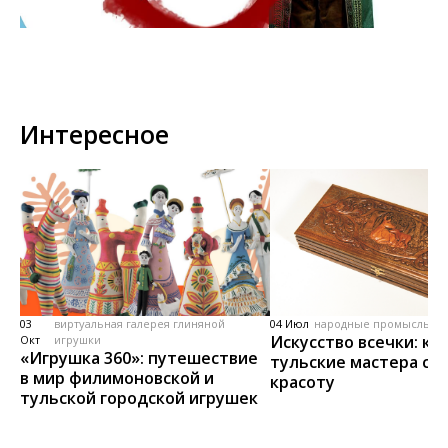
Интересное
03
виртуальная галерея глиняной
04 Июл
народные промыслы, м
Искусство всечки: ка
Окт
игрушки
«Игрушка 360»: путешествие
тульские мастера со
в мир филимоновской и
красоту
тульской городской игрушек