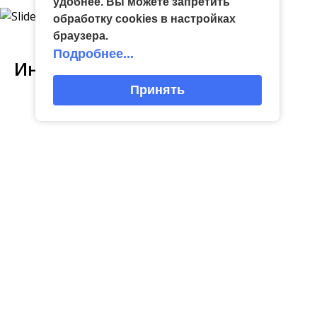
удобнее. Вы можете запретить
обработку сookies в настройках
браузера.
Подробнее...
Интересное
Принять
03
виртуальная галерея глиняной
04 Июл
народные промыслы, м
Искусство всечки: ка
Окт
игрушки
«Игрушка 360»: путешествие
тульские мастера со
в мир филимоновской и
красоту
тульской городской игрушек