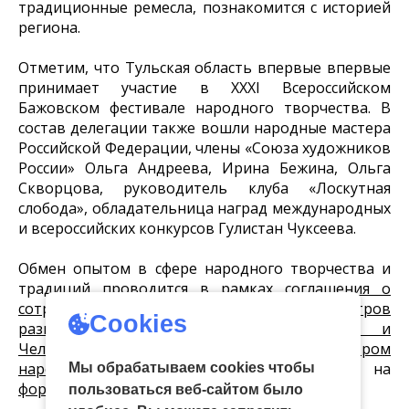
традиционные ремесла, познакомится с историей
региона.
Отметим, что Тульская область впервые впервые
принимает участие в XXXI Всероссийском
Бажовском фестивале народного творчества. В
состав делегации также вошли народные мастера
Российской Федерации, члены «Союза художников
России» Ольга Андреева, Ирина Бежина, Ольга
Скворцова, руководитель клуба «Лоскутная
слобода», обладательница наград международных
и всероссийских конкурсов Гулистан Чуксеева.
Обмен опытом в сфере народного творчества и
традиций проводится в рамках
соглашения о
сотрудничестве между Объединением центров
Cookies
развития культуры Тульской области и
Челябинским государственным центром
народного творчества
, подписанного в на
Мы обрабатываем cookies чтобы
форуме-фестивале «Общий сбор».
пользоваться веб-сайтом было