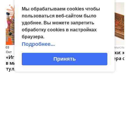
Мы обрабатываем cookies чтобы
пользоваться веб-сайтом было
удобнее. Вы можете запретить
обработку сookies в настройках
браузера.
Подробнее...
03
виртуальная галерея глиняной
04 Июл
народные промыслы, м
Искусство всечки: ка
Окт
игрушки
«Игрушка 360»: путешествие
тульские мастера со
Принять
в мир филимоновской и
красоту
тульской городской игрушек
Главная
Новости