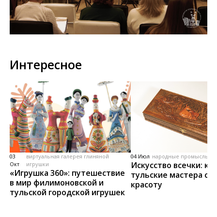
Интересное
03
виртуальная галерея глиняной
04 Июл
народные промыслы, м
Искусство всечки: ка
Окт
игрушки
«Игрушка 360»: путешествие
тульские мастера со
в мир филимоновской и
красоту
тульской городской игрушек