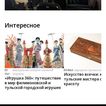
Интересное
03
виртуальная галерея глиняной
04 Июл
народные промыслы, м
Искусство всечки: ка
Окт
игрушки
«Игрушка 360»: путешествие
тульские мастера со
в мир филимоновской и
красоту
тульской городской игрушек