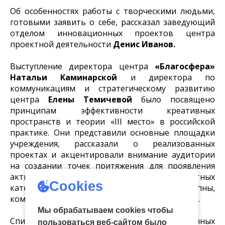
Об особенностях работы с творческими людьми,
готовыми заявить о себе, рассказал заведующий
отделом инновационных проектов центра
проектной деятельности
Денис Иванов.
Выступление директора центра
«Благосфера»
Натальи Каминарской
и директора по
коммуникациям и стратегическому развитию
центра
Елены Темичевой
было посвящено
принципам эффективности креативных
пространств и теории «III место» в российской
практике. Они представили основные площадки
учреждения, рассказали о реализованных
проектах и акцентировали внимание аудитории
на создании точек притяжения для проявления
активности людей различных возрастных
Cookies
категорий, которые должны быть доступны,
комфортны, наполнены различными смыслами.
Мы обрабатываем cookies чтобы
Спикеры привели примеры современных
пользоваться веб-сайтом было