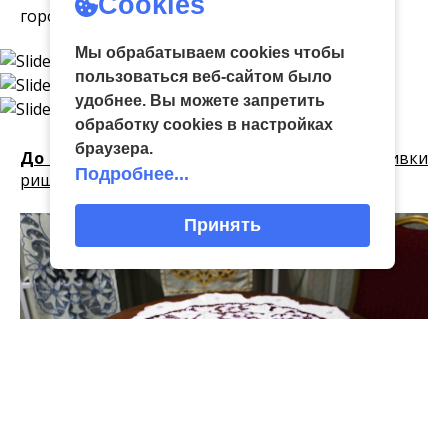
Cookies
городской игрушкам.
Мы обрабатываем cookies чтобы
пользоваться веб-сайтом было
удобнее. Вы можете запретить
обработку сookies в настройках
браузера.
До 31 марта
– выставка ручной вышивки
Подробнее...
ришелье в выставочном пространстве «Ажур».
Принять