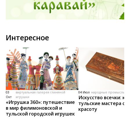
Интересное
03
виртуальная галерея глиняной
04 Июл
народные промыслы, м
Искусство всечки: ка
Окт
игрушки
«Игрушка 360»: путешествие
тульские мастера со
в мир филимоновской и
красоту
тульской городской игрушек