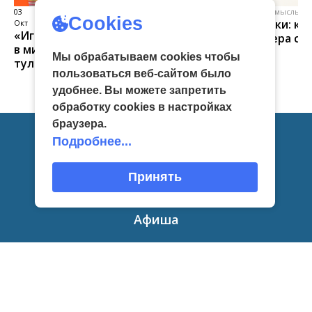
03
виртуальная галерея глиняной
04 Июл
народные промыслы, м
Cookies
Искусство всечки: ка
Окт
игрушки
«Игрушка 360»: путешествие
тульские мастера со
в мир филимоновской и
красоту
Мы обрабатываем cookies чтобы
тульской городской игрушек
пользоваться веб-сайтом было
удобнее. Вы можете запретить
обработку сookies в настройках
браузера.
Подробнее...
Главная
Принять
Новости
Афиша
Приглашаем
О нас