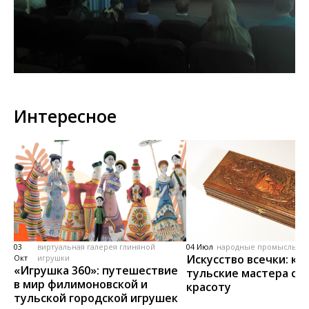
Интересное
03
виртуальная галерея глиняной
04 Июл
народные промыслы, м
Искусство всечки: ка
Окт
игрушки
«Игрушка 360»: путешествие
тульские мастера со
в мир филимоновской и
красоту
тульской городской игрушек