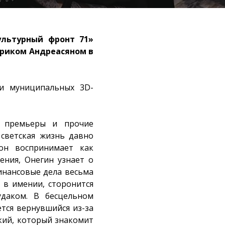
ультурный фронт 71»
ариком Андреасяном в
 и муниципальных 3D-
е премьеры и прочие
светская жизнь давно
он воспринимает как
ения, Онегин узнает о
финансовые дела весьма
я в имении, сторонится
удаком. В бесцельном
ется вернувшийся из-за
ий, который знакомит