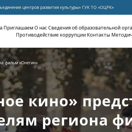
ъединение центров развития культуры» ГУК ТО «ОЦРК»
а
Приглашаем
О нас
Сведения об образовательной орг
Противодействие коррупции
Контакты
Методич
на фильм «Онегин»
ное кино» предс
елям региона ф