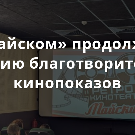
айском» продо
ию благотвори
кинопоказов