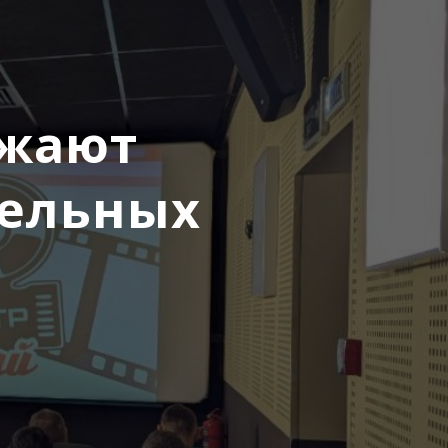
лжают
тельных