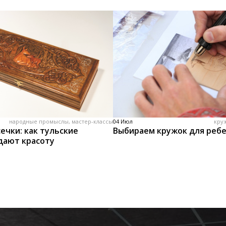
народные промыслы, мастер-классы
04 Июл
кру
ечки: как тульские
Выбираем кружок для реб
дают красоту