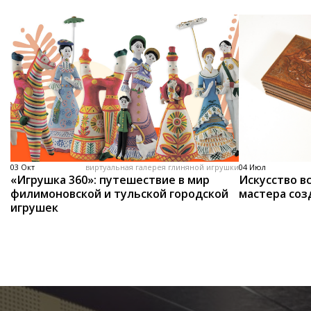
03 Окт
виртуальная галерея глиняной игрушки
04 Июл
«Игрушка 360»: путешествие в мир
Искусство вс
филимоновской и тульской городской
мастера соз
игрушек