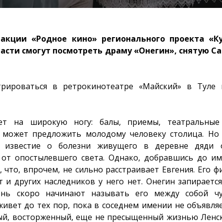
 акции «Родное кино» регионального проекта «К
асти смогут посмотреть драму «Онегин», снятую С
рироваться в ретрокинотеатре «Майский» в Туле
ет на широкую ногу: балы, приемы, театральны
е может предложить молодому человеку столица. Но 
у известие о болезни живущего в деревне дяди 
от опостылевшего света. Однако, добравшись до им
 что, впрочем, не сильно расстраивает Евгения. Его 
т и других наследников у него нет. Онегин запираетс
ень скоро начинают называть его между собой ч
ивет до тех пор, пока в соседнем имении не объявля
ый, восторженный, еще не пресыщенный жизнью Ленск