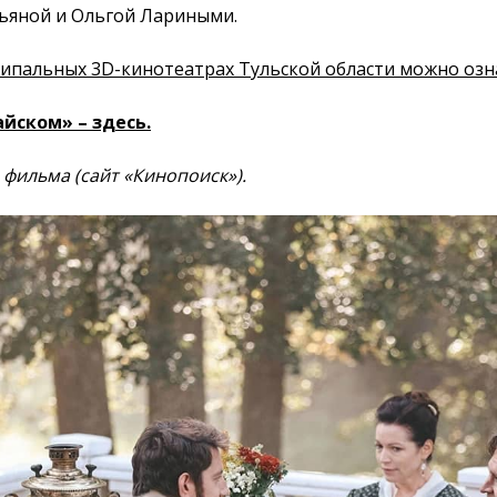
тьяной и Ольгой Лариными.
ипальных 3D-кинотеатрах Тульской области можно озн
йском» – здесь.
з фильма
(сайт «Кинопоиск»).