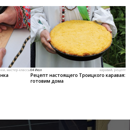
жки, мастер-классы
04 Июл
каравай, рецепт
енка
Рецепт настоящего Троицкого каравая:
готовим дома