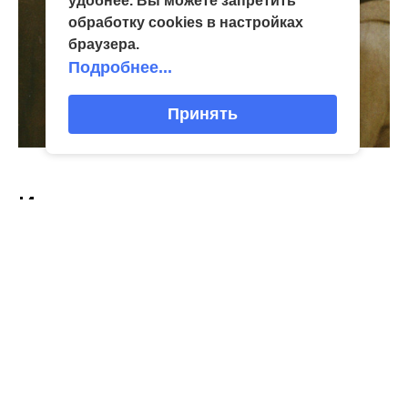
удобнее. Вы можете запретить
обработку сookies в настройках
браузера.
Подробнее...
Принять
Интересное
03
виртуальная галерея глиняной
04 Июл
народные промыслы, м
Искусство всечки: ка
Окт
игрушки
«Игрушка 360»: путешествие