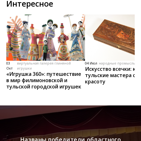
Интересное
03
виртуальная галерея глиняной
04 Июл
народные промыслы, м
Искусство всечки: ка
Окт
игрушки
«Игрушка 360»: путешествие
тульские мастера со
в мир филимоновской и
красоту
тульской городской игрушек
Названы победители областного