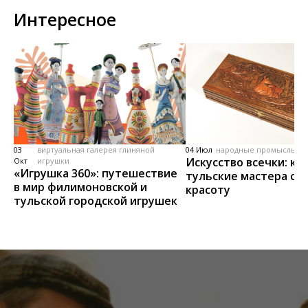
Интересное
03
виртуальная галерея глиняной
04 Июл
народные промыслы, м
Искусство всечки: ка
Окт
игрушки
«Игрушка 360»: путешествие
тульские мастера со
в мир филимоновской и
красоту
тульской городской игрушек