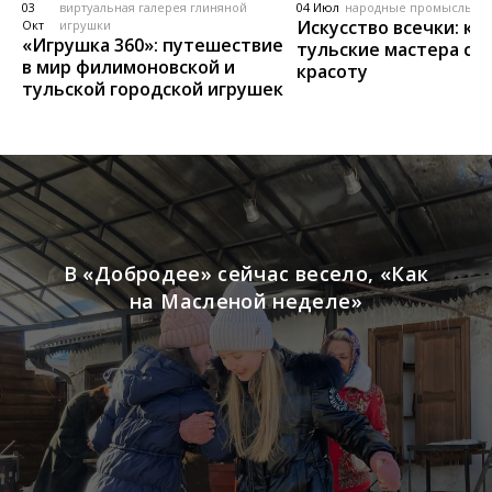
03
виртуальная галерея глиняной
04 Июл
народные промыслы, м
Искусство всечки: ка
Окт
игрушки
«Игрушка 360»: путешествие
тульские мастера со
в мир филимоновской и
красоту
тульской городской игрушек
В «Добродее» сейчас весело, «Как
на Масленой неделе»