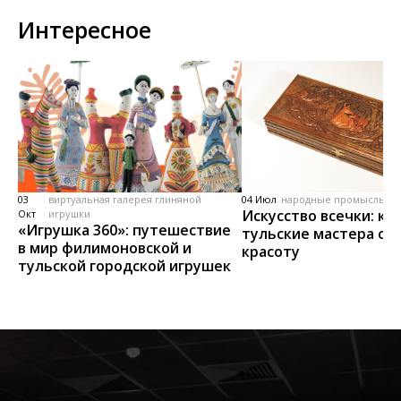
Интересное
03
виртуальная галерея глиняной
04 Июл
народные промыслы, м
Искусство всечки: ка
Окт
игрушки
«Игрушка 360»: путешествие
тульские мастера со
в мир филимоновской и
красоту
тульской городской игрушек