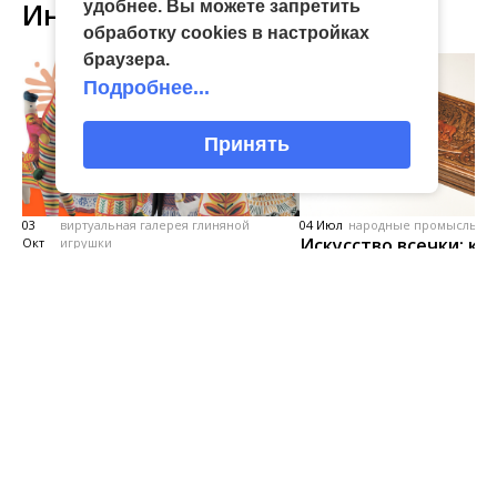
Интересное
удобнее. Вы можете запретить
обработку сookies в настройках
браузера.
Подробнее...
Принять
03
виртуальная галерея глиняной
04 Июл
народные промыслы, м
Искусство всечки: ка
Окт
игрушки
«Игрушка 360»: путешествие
тульские мастера со
в мир филимоновской и
красоту
тульской городской игрушек
Главная