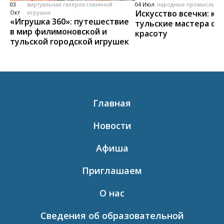
03
виртуальная галерея глиняной
04 Июл
народные промыслы, м
Искусство всечки: ка
Окт
игрушки
«Игрушка 360»: путешествие
тульские мастера со
в мир филимоновской и
красоту
тульской городской игрушек
Главная
Новости
Афиша
Приглашаем
О нас
Сведения об образовательной