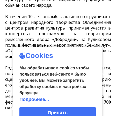
обычаи своего народа.
В течении 10 лет ансамбль активно сотрудничает
с центром народного творчества Объединения
центров развития культуры, принимая участия в
концертных программах на территории
ремесленного двора «Добродей», на Куликовом
поле, в фестивальных мероприятиях «Бежин луг»,
«Окский плес», «Двенадцать ключей», «Страна в
Cookies
миниатюре».
Год от года ансамбль растет, развивается,
Мы обрабатываем cookies чтобы
повышает свой исполнительский уровень и
пользоваться веб-сайтом было
сценическую культуру. За десятилетнюю историю
удобнее. Вы можете запретить
его воспитанники неоднократно и очень
обработку сookies в настройках
достойно представляли Тульский регион на
браузера.
международных и всероссийских конкурсах и
Подробнее...
фестивалях. В копилке ансамбля
более 700
наград.
Принять