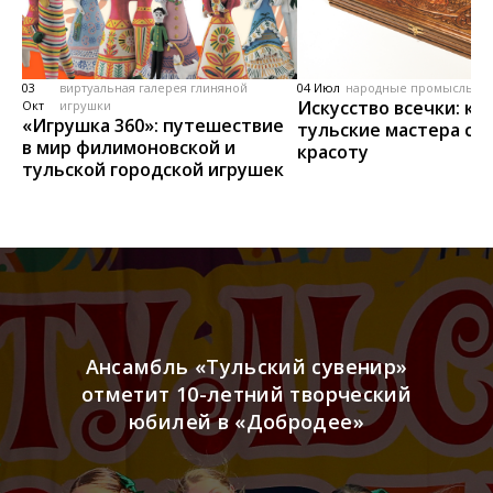
03
виртуальная галерея глиняной
04 Июл
народные промыслы, м
Искусство всечки: ка
Окт
игрушки
«Игрушка 360»: путешествие
тульские мастера со
в мир филимоновской и
красоту
тульской городской игрушек
Ансамбль «Тульский сувенир»
отметит 10-летний творческий
юбилей в «Добродее»