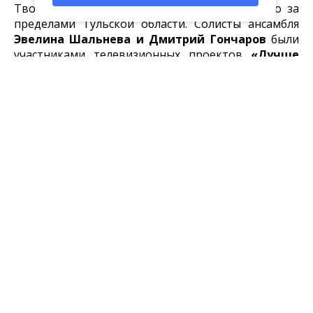
Творческие успехи ансамбля известны далеко за
пределами Тульской области. Солисты ансамбля
Эвелина Шальнева и Дмитрий Гончаров
были
участниками телевизионных проектов
«Лучше
всех» на Первом канале и «Большие и
Маленькие» на телеканале «Культура» в 2020
и 2024 году.
Ждем вас на юбилейном концерте 30 июня в
14.00!
Интересное