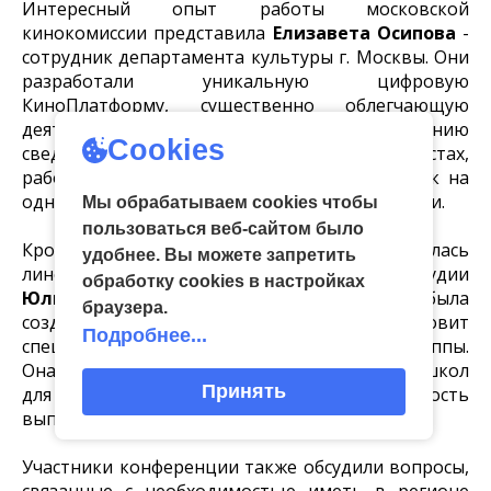
Интересный опыт работы московской
кинокомиссии представила
Елизавета Осипова
-
сотрудник департамента культуры г. Москвы. Они
разработали уникальную цифровую
КиноПлатформу, существенно облегчающую
деятельность кинокомпаний по получению
Cookies
сведений о локациях, киношколах, специалистах,
работающих в сфере кино, по подаче заявок на
одну из номинаций грантов для киноиндустрии.
Мы обрабатываем cookies чтобы
пользоваться веб-сайтом было
Кроме этого, своим опытом работы поделилась
удобнее. Вы можете запретить
линейный продюсер свердловской киностудии
обработку сookies в настройках
Юлия Каратаева
. На базе киностудии была
браузера.
создана «Школа кино», которая готовит
Подробнее...
специалистов второго состава съемочной группы.
Она подчеркнула важность создания таких школ
Принять
для региона, а также востребованность
выпускников киносъемочными компаниями.
Участники конференции также обсудили вопросы,