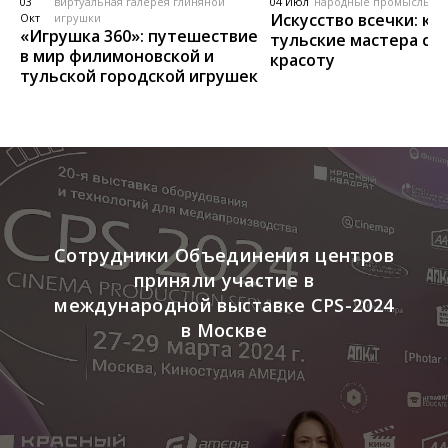
03
виртуальная галерея глиняной
04 Июл
народные промыслы, м
Искусство всечки: ка
Окт
игрушки
«Игрушка 360»: путешествие
тульские мастера со
в мир филимоновской и
красоту
тульской городской игрушек
Сотрудники Объединения центров
приняли участие в
международной выставке CPS-2024
в Москве