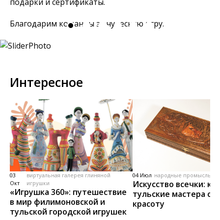
подарки и сертификаты.
Благодарим команды за чудесную игру.
Интересное
03
виртуальная галерея глиняной
04 Июл
народные промыслы, м
Искусство всечки: ка
Окт
игрушки
«Игрушка 360»: путешествие
тульские мастера со
в мир филимоновской и
красоту
тульской городской игрушек