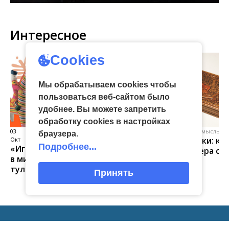
Интересное
Cookies
Мы обрабатываем cookies чтобы
пользоваться веб-сайтом было
удобнее. Вы можете запретить
обработку сookies в настройках
03
виртуальная галерея глиняной
04 Июл
народные промыслы, м
браузера.
Искусство всечки: ка
Окт
игрушки
Подробнее...
«Игрушка 360»: путешествие
тульские мастера со
в мир филимоновской и
красоту
тульской городской игрушек
Принять