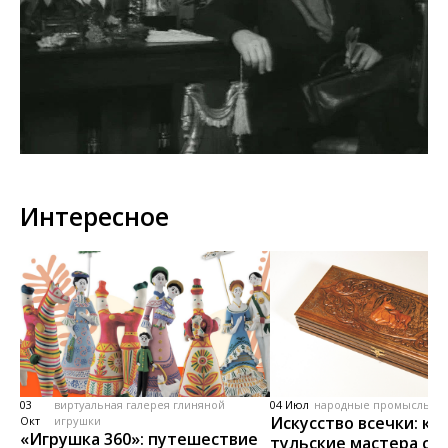
Интересное
03
виртуальная галерея глиняной
04 Июл
народные промыслы, м
Искусство всечки: ка
Окт
игрушки
«Игрушка 360»: путешествие
тульские мастера со