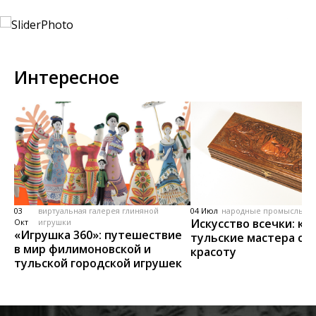
Интересное
03
виртуальная галерея глиняной
04 Июл
народные промыслы, м
Искусство всечки: ка
Окт
игрушки
«Игрушка 360»: путешествие
тульские мастера со
в мир филимоновской и
красоту
тульской городской игрушек