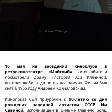
18 мая 2026 года
16 мая на заседании киноклуба в
ретрокинотеатре «Майский»
кинолюбители
посмотрели драму «История Аси Клячиной,
которая любила, да не вышла замуж». Фильм был
снят в 1966 году Андреем Кончаловским.
Кинопоказ был приурочен к
90-летию со дня
рождения народной артистки СССР Ии
Савиной,
исполнившей в фильме главную роль.