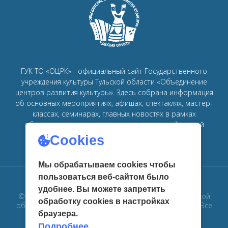
ГУК ТО «ОЦРК» - официальный сайт Государственного
учреждения культуры Тульской области «Объединение
центров развития культуры».
Здесь собрана информация
об основных мероприятиях, афишах, спектаклях, мастер-
классах, семинарах, главных новостях в рамках
объединения
центров развития культуры в Тульской
области.
Cookies
Мы обрабатываем cookies чтобы
пользоваться веб-сайтом было
удобнее. Вы можете запретить
© 2019 Государственное учреждение культуры Тульской
обработку сookies в настройках
области «Объединение центров развития культуры». Все
браузера.
права защищены
Подробнее...