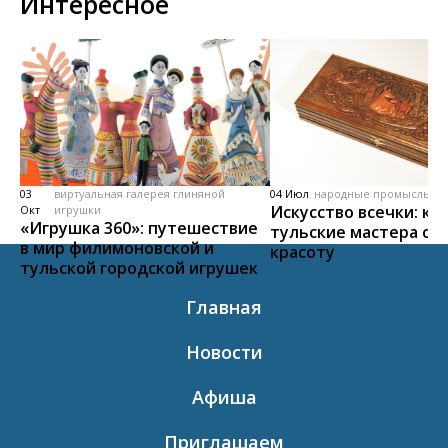
Интересное
03
виртуальная галерея глиняной
04 Июл
народные промыслы, м
Искусство всечки: ка
Окт
игрушки
«Игрушка 360»: путешествие
тульские мастера со
в мир филимоновской и
красоту
тульской городской игрушек
Главная
Новости
Афиша
Приглашаем