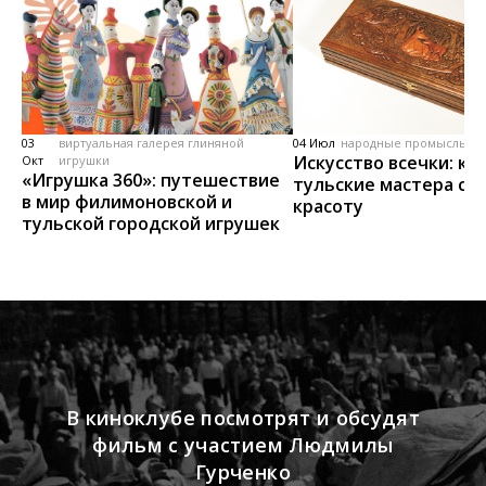
03
виртуальная галерея глиняной
04 Июл
народные промыслы, м
Искусство всечки: ка
Окт
игрушки
«Игрушка 360»: путешествие
тульские мастера со
в мир филимоновской и
красоту
тульской городской игрушек
В киноклубе посмотрят и обсудят
фильм с участием Людмилы
Гурченко