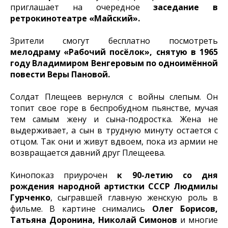
приглашает на очередное
заседание в
ретрокинотеатре «Майский».
Зрители смогут бесплатно посмотреть
мелодраму «Рабочий посёлок», снятую в 1965
году Владимиром Венгеровым по одноимённой
повести Веры Пановой.
Солдат Плещеев вернулся с войны слепым. Он
топит свое горе в беспробудном пьянстве, мучая
тем самым жену и сына-подростка. Жена не
выдерживает, а сын в трудную минуту остается с
отцом. Так они и живут вдвоем, пока из армии не
возвращается давний друг Плещеева.
Кинопоказ приурочен
к 90-летию со дня
рождения народной артистки СССР Людмилы
Гурченко
, сыгравшей главную женскую роль в
фильме. В картине снимались
Олег Борисов,
Татьяна Доронина, Николай Симонов
и многие