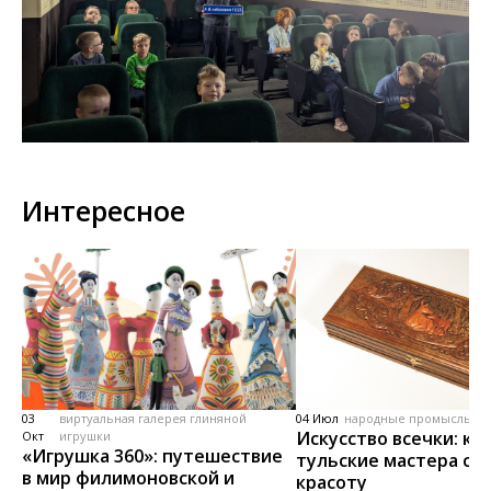
Интересное
03
виртуальная галерея глиняной
04 Июл
народные промыслы, м
Искусство всечки: ка
Окт
игрушки
«Игрушка 360»: путешествие
тульские мастера со
в мир филимоновской и
красоту