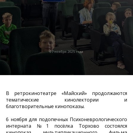
07 ноября 2025 года
В ретрокинотеатре «Майский» продолжаются
тематические кинолектории и
благотворительные кинопоказы.
6 ноября для подопечных Психоневрологического
интерната №1 посёлка Торхово состоялся
кинопоказ мультипликационного фильма