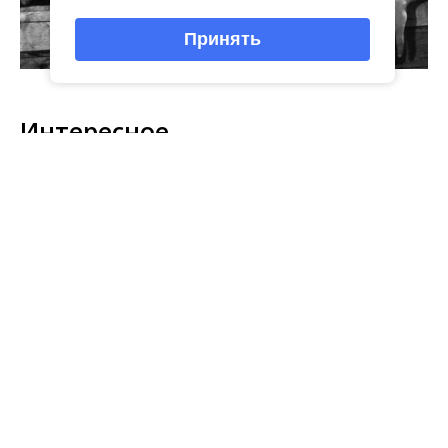
Принять
Интересное
03
виртуальная галерея глиняной
04 Июл
народные промыслы, м
Искусство всечки: ка
Окт
игрушки
«Игрушка 360»: путешествие
тульские мастера со
в мир филимоновской и
красоту
тульской городской игрушек