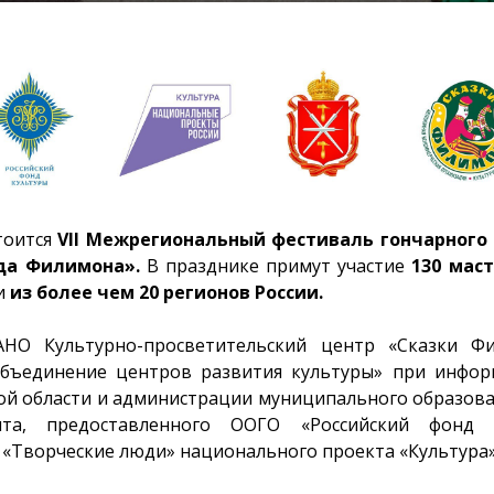
тоится
VII
Межрегиональный фестиваль гончарного 
да Филимона».
В празднике примут участие
130 мас
и
из более чем 20 регионов России.
АНО Культурно-просветительский центр «Сказки Ф
бъединение центров развития культуры» при инфо
ой области и администрации муниципального образова
нта, предоставленного ООГО «Российский фонд
 «Творческие люди» национального проекта «Культура»