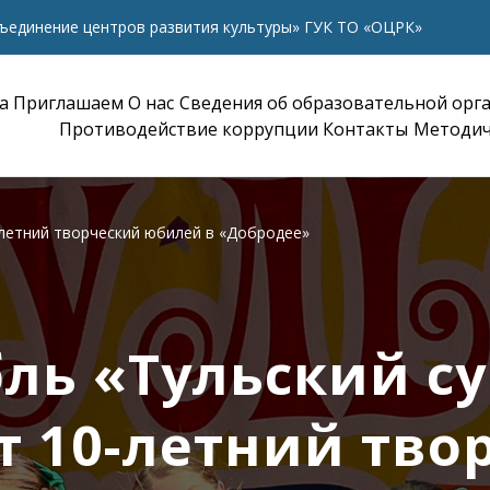
ъединение центров развития культуры» ГУК ТО «ОЦРК»
а
Приглашаем
О нас
Сведения об образовательной орг
Противодействие коррупции
Контакты
Методич
-летний творческий юбилей в «Добродее»
ль «Тульский с
т 10-летний тво