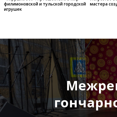
филимоновской и тульской городской
мастера соз
игрушек
Межре
гончарно