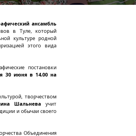
рафический ансамбль
ивов в Туле, который
ьной культуре родной
яризацией этого вида
афические постановки
я 30 июня в 14.00 на
культурой, творчеством
рина Шальнева
учит
диции и обычаи своего
ворчества Объединения