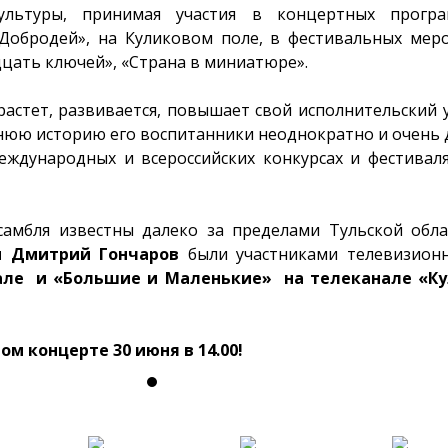
ультуры, принимая участия в концертных прогр
Добродей», на Куликовом поле, в фестивальных меро
дцать ключей», «Страна в миниатюре».
растет, развивается, повышает свой исполнительский
тнюю историю его воспитанники неоднократно и очень
еждународных и всероссийских конкурсах и фестиваля
самбля известны далеко за пределами Тульской обла
и Дмитрий Гончаров
были участниками телевизион
але и «Большие и Маленькие» на телеканале «Кул
м концерте 30 июня в 14.00!