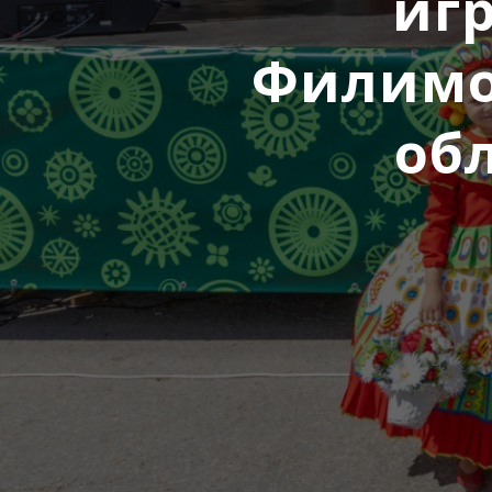
иг
Филимо
об