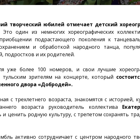
тний творческий юбилей отмечает детский хореог
.
Это один из немногих хореографических коллект
 приобщении подрастающего поколения к танцевал
сохранением и обработкой народного танца, попул
й, подростков и их родителей.
ля уже более 100 номеров, и свои лучшие хореогр
т тульским зрителям на концерте, который
состоитс
ленного двора «Добродей».
ная с трехлетнего возраста, знакомятся с историей, 
аннего возраста руководитель коллектива
Екате
 и ценить родную культуру, с трепетом сохранять тра
амбль активно сотрудничает с центром народного т