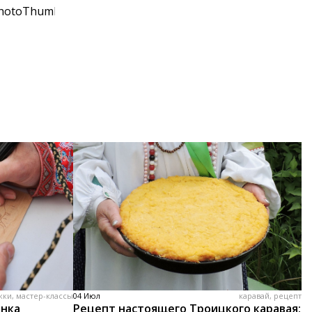
жки, мастер-классы
04 Июл
каравай, рецепт
енка
Рецепт настоящего Троицкого каравая: