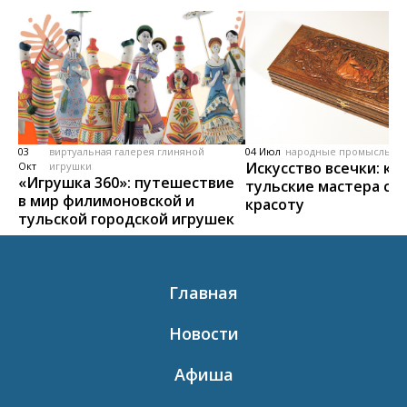
03
виртуальная галерея глиняной
04 Июл
народные промыслы, м
Искусство всечки: ка
Окт
игрушки
«Игрушка 360»: путешествие
тульские мастера со
в мир филимоновской и
красоту
тульской городской игрушек
Главная
Новости
Афиша