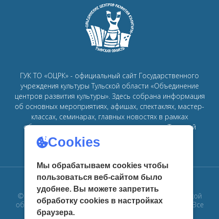
ГУК ТО «ОЦРК» - официальный сайт Государственного
учреждения культуры Тульской области «Объединение
центров развития культуры».
Здесь собрана информация
об основных мероприятиях, афишах, спектаклях, мастер-
классах, семинарах, главных новостях в рамках
объединения
центров развития культуры в Тульской
области.
Cookies
Мы обрабатываем cookies чтобы
пользоваться веб-сайтом было
удобнее. Вы можете запретить
© 2019 Государственное учреждение культуры Тульской
обработку сookies в настройках
области «Объединение центров развития культуры». Все
браузера.
права защищены