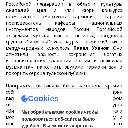
Российской Федерации в области культуры
Анатолий Цеп
и член жюри конкурса
гармонистов «Виртуозы гармони», старший
преподаватель кафедры национальных
инструментов народов России Российской
академии музыки имени Гнесиных, продюсер
группы «GармоньDrive», лауреат всероссийских и
международных конкурсов
Павел Уханов
. Они
отметили важность сохранения богатых
исполнительских традиций России и пожелали
музыкантам наполнить звуками гармони зал и
покорить сердца тульской публики.
Программа фестиваля была насыщена яркими
событиями. Незабываемые впечатления подарил
Cookies
гала-концерт «Душа моя, гармонь»
, на котором
свое мастерство представили лауреаты конкурса
«Виртуозы гармони». Слушая их игру, зрители
Мы обрабатываем cookies чтобы
могли по-настоящему оценить всю красоту и
пользоваться веб-сайтом было
многогранность звучания гармони – от протяжных
удобнее. Вы можете запретить