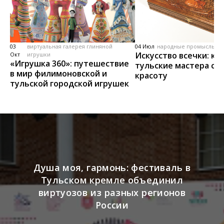
03
виртуальная галерея глиняной
04 Июл
народные промыслы, м
Искусство всечки: ка
Окт
игрушки
«Игрушка 360»: путешествие
тульские мастера со
в мир филимоновской и
красоту
тульской городской игрушек
Душа моя, гармонь: фестиваль в
Тульском кремле объединил
виртуозов из разных регионов
России