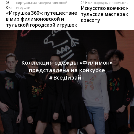
03
виртуальная галерея глиняной
04 Июл
народные промыслы, м
Искусство всечки: ка
Окт
игрушки
«Игрушка 360»: путешествие
тульские мастера со
в мир филимоновской и
красоту
тульской городской игрушек
Коллекция одежды «Филимон»
представлена на конкурсе
#ВсёДизайн