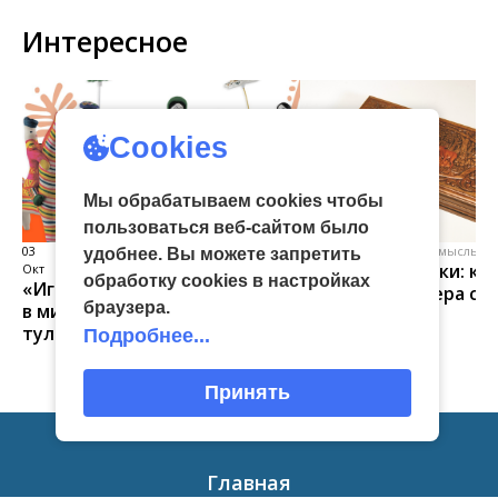
Интересное
Cookies
Мы обрабатываем cookies чтобы
пользоваться веб-сайтом было
03
виртуальная галерея глиняной
04 Июл
народные промыслы, м
удобнее. Вы можете запретить
Искусство всечки: ка
Окт
игрушки
обработку сookies в настройках
«Игрушка 360»: путешествие
тульские мастера со
браузера.
в мир филимоновской и
красоту
тульской городской игрушек
Подробнее...
Принять
Главная