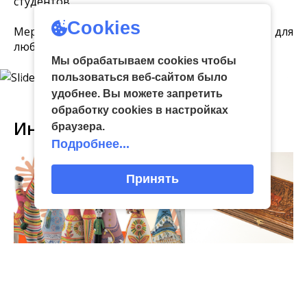
студентов.
Cookies
Мероприятие стало настоящим праздником для
любителей анимации.
Мы обрабатываем cookies чтобы
пользоваться веб-сайтом было
удобнее. Вы можете запретить
обработку сookies в настройках
Интересное
браузера.
Подробнее...
Принять
03
виртуальная галерея глиняной
04 Июл
народные промыслы, м
Искусство всечки: ка
Окт
игрушки
«Игрушка 360»: путешествие
тульские мастера со
в мир филимоновской и
красоту