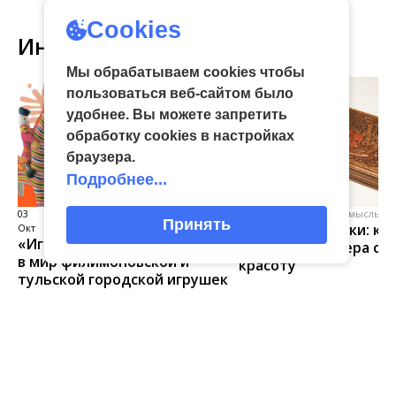
Cookies
Интересное
Мы обрабатываем cookies чтобы
пользоваться веб-сайтом было
удобнее. Вы можете запретить
обработку сookies в настройках
браузера.
Подробнее...
03
виртуальная галерея глиняной
04 Июл
народные промыслы, м
Принять
Искусство всечки: ка
Окт
игрушки
«Игрушка 360»: путешествие
тульские мастера со
в мир филимоновской и
красоту
тульской городской игрушек