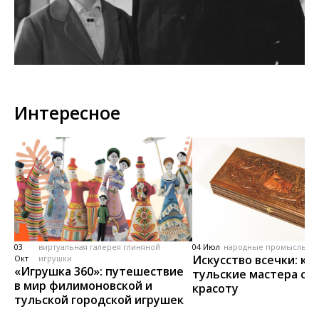
Интересное
03
виртуальная галерея глиняной
04 Июл
народные промыслы, м
Искусство всечки: ка
Окт
игрушки
«Игрушка 360»: путешествие
тульские мастера со
в мир филимоновской и
красоту
тульской городской игрушек