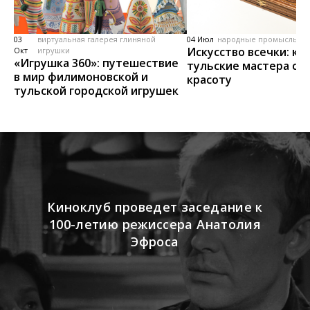
03
виртуальная галерея глиняной
04 Июл
народные промыслы, м
Искусство всечки: ка
Окт
игрушки
«Игрушка 360»: путешествие
тульские мастера со
в мир филимоновской и
красоту
тульской городской игрушек
Киноклуб проведет заседание к
100-летию режиссера Анатолия
Эфроса