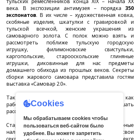
тульских ремесленников конца XIX – начала XX
века. В экспозиции антимузея – порядка
350
экспонатов
. В их числе – художественная ковка,
скобяные изделия, шкатулки с гравировкой и
тульской всечкой, женские украшения из
самоварного золота. С полок можно взять и
рассмотреть поближе тульскую городскую
игрушку, филимоновские свистульки,
каргопольские, старооскольские глиняные
игрушки, диковинные для нас предметы
домашнего обихода из прошлых веков. Секреты
сборки жарового самовара представила гостям
выставка «Самовар 2.0».
Также дети и взрослые смогли увидеть, как
Cookies
работает искусный мастер-гравер и послушать
рассказ о его удивительном ремесле.
Мы обрабатываем cookies чтобы
Старинные плотницкие инструменты и ажурные
пользоваться веб-сайтом было
наличники деревянной Тулы открыли свои
удобнее. Вы можете запретить
секреты в музейно-выставочном комплексе