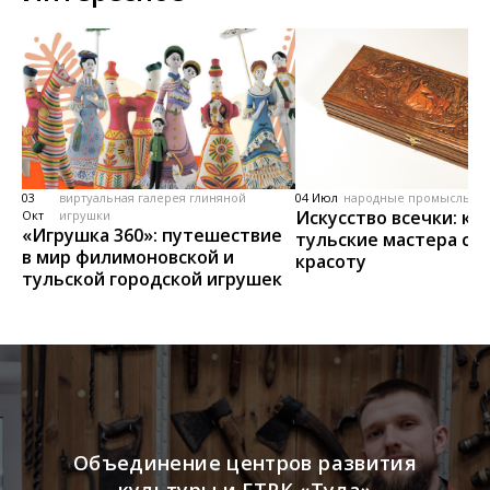
03
виртуальная галерея глиняной
04 Июл
народные промыслы, м
Искусство всечки: ка
Окт
игрушки
«Игрушка 360»: путешествие
тульские мастера со
в мир филимоновской и
красоту
тульской городской игрушек
Объединение центров развития
культуры и ГТРК «Тула»