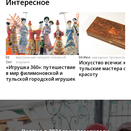
Интересное
03
виртуальная галерея глиняной
04 Июл
народные промыслы, м
Искусство всечки: ка
Окт
игрушки
«Игрушка 360»: путешествие
тульские мастера со
в мир филимоновской и
красоту
тульской городской игрушек