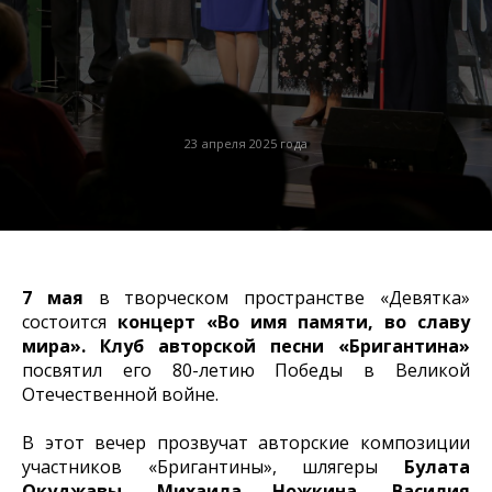
23 апреля 2025 года
7 мая
в творческом пространстве «Девятка»
состоится
концерт «Во имя памяти, во славу
мира».
Клуб авторской песни «Бригантина»
посвятил его 80-летию Победы в Великой
Отечественной войне.
В этот вечер прозвучат авторские композиции
участников «Бригантины», шлягеры
Булата
Окуджавы, Михаила Ножкина, Василия