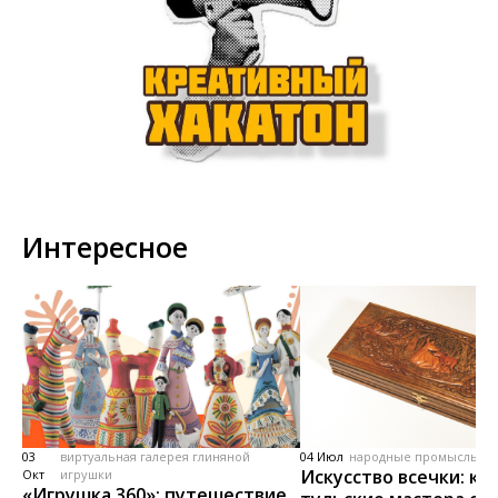
Интересное
03
виртуальная галерея глиняной
04 Июл
народные промыслы, м
Искусство всечки: ка
Окт
игрушки
«Игрушка 360»: путешествие