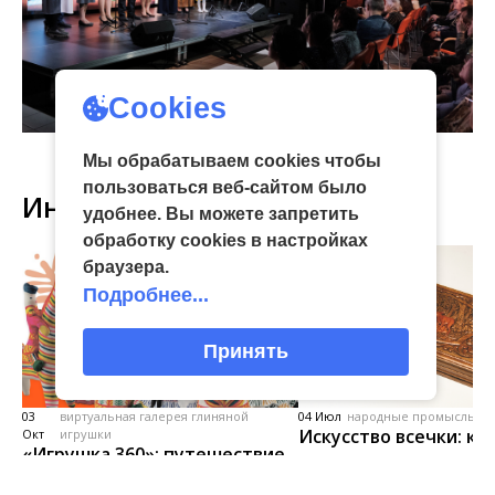
Cookies
Мы обрабатываем cookies чтобы
пользоваться веб-сайтом было
Интересное
удобнее. Вы можете запретить
обработку сookies в настройках
браузера.
Подробнее...
Принять
03
виртуальная галерея глиняной
04 Июл
народные промыслы, м
Искусство всечки: ка
Окт
игрушки
«Игрушка 360»: путешествие
тульские мастера со
в мир филимоновской и
красоту