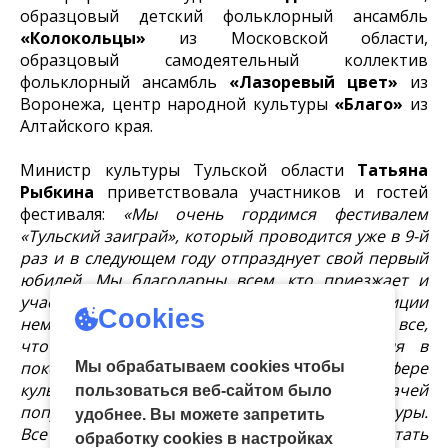
образцовый детский фольклорный ансамбль
«Колокольцы»
из Московской области,
образцовый самодеятельный коллектив
фольклорный ансамбль
«Лазоревый цвет»
из
Воронежа, центр народной культуры
«Благо»
из
Алтайского края.
Министр культуры Тульской области
Татьяна
Рыбкина
приветствовала участников и гостей
фестиваля:
«Мы очень гордимся фестивалем
«Тульский заиграй», который проводится уже в 9-й
раз и в следующем году отпразднует свой первый
юбилей. Мы благодарны всем, кто приезжает и
участвует в нем. Заиграй – это игрушка, традиции
Cookies
нематериальной культуры, традиции костюма, все,
что передавалось в России из поколения в
поколение. Государственная политика в сфере
Мы обрабатываем cookies чтобы
культуры сегодня ставит своей задачей
пользоваться веб-сайтом было
популяризацию традиционной народной культуры.
удобнее. Вы можете запретить
Все народное и традиционное должно стать
обработку сookies в настройках