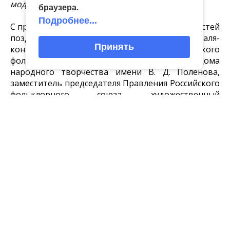
модным».
браузера.
Подробнее...
С праздником фольклора всех участников и гостей
поздравил председатель жюри фестиваля-
Принять
конкурса, руководитель Центра русского
фольклора Государственного Российского Дома
народного творчества имени В. Д. Поленова,
заместитель председателя Правления Российского
фольклорного союза, художественный
руководитель Московского народного хора
Дмитрий Морозов.
С приветственным словом выступила директор
Объединения центров развития культуры
Тульской области, президент Ассоциации домов
(центров) народного творчества
Елена Арбекова.
«Дорогие друзья, спасибо, что вы сегодня с нами.
Спасибо, что вы являетесь культурным кодом
своей территории и умеете правильно сохранять
традиционную народную культуру. Уникальностью
и идентичностью вы показываете, что эта культура