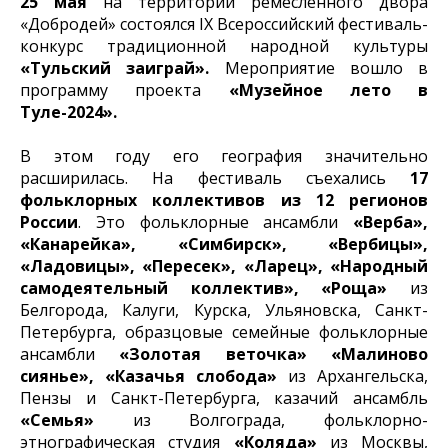
25 мая
на территории ремесленного двора
«Добродей» состоялся IX Всероссийский фестиваль-
конкурс традиционной народной культуры
«Тульский заиграй».
Мероприятие вошло в
программу проекта
«Музейное лето в
Туле-2024».
В этом году его география значительно
расширилась. На фестиваль съехались
17
фольклорных коллективов из 12 регионов
России
. Это фольклорные ансамбли
«Верба»,
«Канарейка», «Симбирск», «Вербицы»,
«Ладовицы», «Пересек», «Ларец», «Народный
самодеятельный коллектив», «Роща»
из
Белгорода, Калуги, Курска, Ульяновска, Санкт-
Петербурга, образцовые семейные фольклорные
ансамбли
«Золотая веточка» «Малиново
сиянье», «Казачья слобода»
из Архангельска,
Пензы и Санкт-Петербурга, казачий ансамбль
«Семья»
из Волгограда, фольклорно-
этнографическая студия
«Коляда»
из Москвы,