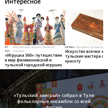
Интересное
03
виртуальная галерея глиняной
04 Июл
народные промыслы, м
Искусство всечки: ка
Окт
игрушки
«Игрушка 360»: путешествие
тульские мастера со
в мир филимоновской и
красоту
тульской городской игрушек
«Тульский заиграй» собрал в Туле
фольклорные ансамбли со всей
России