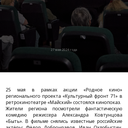
27 мая 2024 года
25 мая в рамках акции «Родное кино»
регионального проекта «Культурный фронт 71» в
ретрокинотеатре «Майский» состоялся кинопоказ.
Жители региона посмотрели фантастическую
комедию режиссера Александра Ковтунцова
«Быть». В фильме снялись известные российские
актёры: Фёдор Добронравов, Иван Охлобыстин,