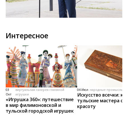
Интересное
03
виртуальная галерея глиняной
04 Июл
народные промыслы, м
Искусство всечки: ка
Окт
игрушки
«Игрушка 360»: путешествие
тульские мастера со
в мир филимоновской и
красоту
тульской городской игрушек