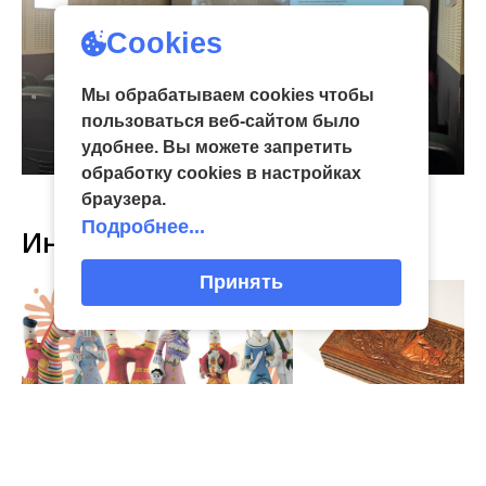
Cookies
Мы обрабатываем cookies чтобы
пользоваться веб-сайтом было
удобнее. Вы можете запретить
обработку сookies в настройках
браузера.
Подробнее...
Интересное
Принять
03
виртуальная галерея глиняной
04 Июл
народные промыслы, м
Искусство всечки: ка
Окт
игрушки
«Игрушка 360»: путешествие