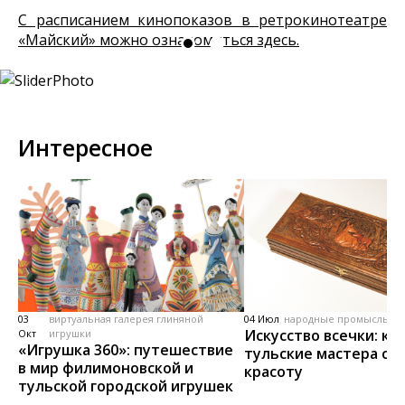
С расписанием кинопоказов в ретрокинотеатре
«Майский» можно ознакомиться здесь.
Интересное
03
виртуальная галерея глиняной
04 Июл
народные промыслы, м
Искусство всечки: ка
Окт
игрушки
«Игрушка 360»: путешествие
тульские мастера со
в мир филимоновской и
красоту
тульской городской игрушек