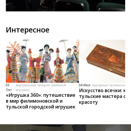
Интересное
03
виртуальная галерея глиняной
04 Июл
народные промыслы, м
Искусство всечки: ка
Окт
игрушки
«Игрушка 360»: путешествие
тульские мастера со
в мир филимоновской и
красоту
тульской городской игрушек