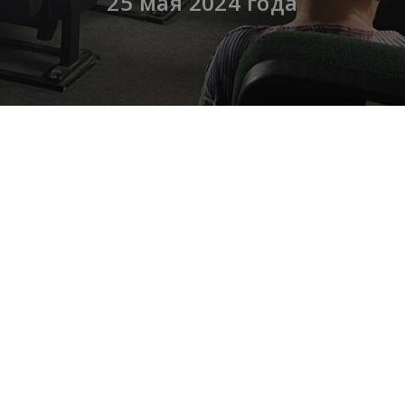
25 мая 2024 года
еатре «Майский» в рамках кинолектория «Россия пр
ся старших классов Центра образования №36. Школьн
нтитеррора».
ых Психоневрологического интерната посёлка Пр
готворительный кинопоказ, приуроченный к Году семь