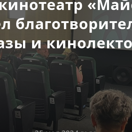
кинотеатр «Ма
ел благотворите
азы и кинолект