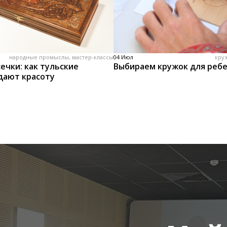
народные промыслы, мастер-классы
04 Июл
кру
ечки: как тульские
Выбираем кружок для реб
дают красоту