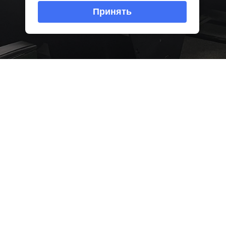
Принять
21 мая в ретрокинот
кинопоказ для учащих
из цикла «Антология а
22 мая для подопечн
«Майский» провел бла
фильм «Дух Байкала».