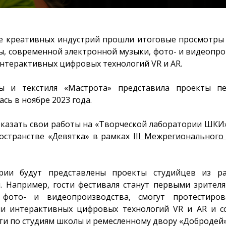
ле креативных индустрий прошли итоговые просмотры
ы, современной электронной музыки, фото- и видеопр
интерактивных цифровых технологий VR и AR.
ы и текстиля «Мастрота» представила проекты пе
сь в ноябре 2023 года.
казать свои работы на «Творческой лаборатории ШКИ»
ространстве «Девятка» в рамках
III
Межрегионального 
рии будут представлены проекты студийцев из ра
. Например, гости фестиваля станут первыми зрите
фото- и видеопроизводства, смогут протестиров
ии интерактивных цифровых технологий VR и AR и с
ти по студиям школы и ремесленному двору «Добродей»