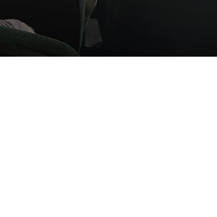
отив террора» прошел
ики посмотрели фильмы
удное ретрокинотеатр
и. Зрители посмотрели