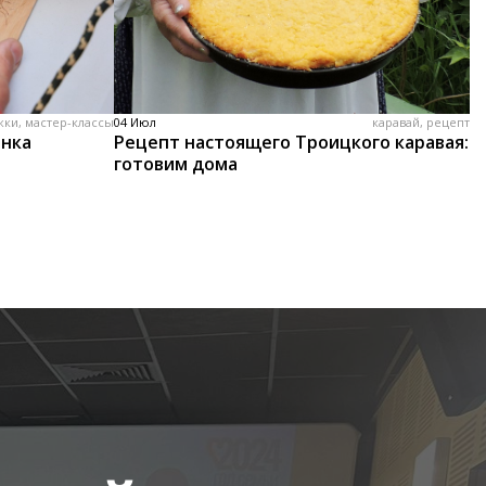
жки, мастер-классы
04 Июл
каравай, рецепт
енка
Рецепт настоящего Троицкого каравая:
готовим дома