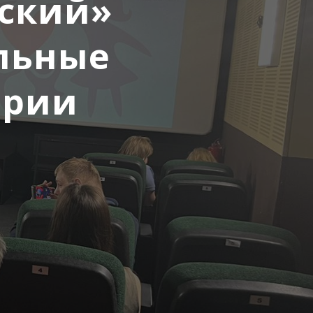
йский»
льные
ории