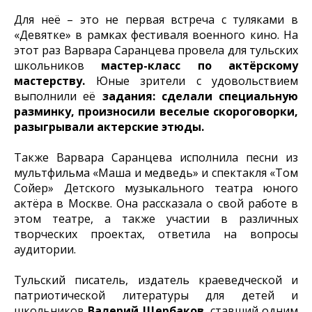
Для неё – это не первая встреча с туляками в
«Девятке» в рамках фестиваля военного кино. На
этот раз Варвара Саранцева провела для тульских
школьников
мастер-класс по актёрскому
мастерству.
Юные зрители с удовольствием
выполнили её
задания: сделали специальную
разминку, произносили веселые скороговорки,
разыгрывали актерские этюды.
Также Варвара Саранцева исполнила песни из
мультфильма «Маша и медведь» и спектакля «Том
Сойер» Детского музыкального театра юного
актёра в Москве. Она рассказала о свой работе в
этом театре, а также участии в различных
творческих проектах, ответила на вопросы
аудитории.
Тульский писатель, издатель краеведческой и
патриотической литературы для детей и
школьников
Валерий Щербаков
, ставший одним