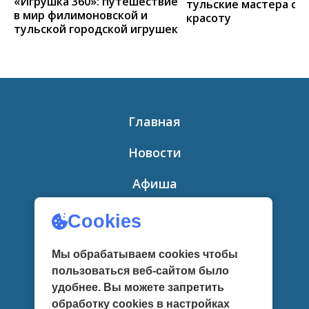
«Игрушка 360»: путешествие
тульские мастера со
в мир филимоновской и
красоту
тульской городской игрушек
Главная
Новости
Афиша
Приглашаем
Cookies
О нас
Мы обрабатываем cookies чтобы
пользоваться веб-сайтом было
Сведения об образовательной
удобнее. Вы можете запретить
организации
обработку сookies в настройках