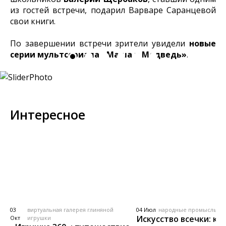
из гостей встречи, подарил Варваре Саранцевой
свои книги.
По завершении встречи зрители увидели
новые
серии мультсериала «Маша и Медведь»
.
Интересное
03
виртуальная галерея глиняной
04 Июл
народные промыслы, м
Искусство всечки: ка
Окт
игрушки