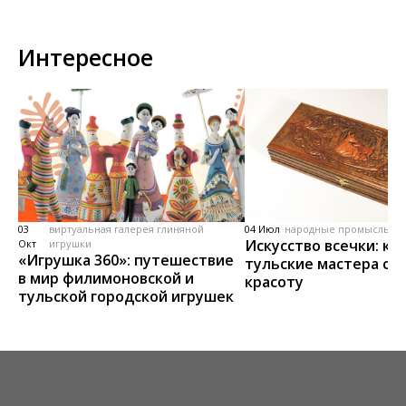
Интересное
03
виртуальная галерея глиняной
04 Июл
народные промыслы, м
Искусство всечки: ка
Окт
игрушки
«Игрушка 360»: путешествие
тульские мастера со
в мир филимоновской и
красоту
тульской городской игрушек