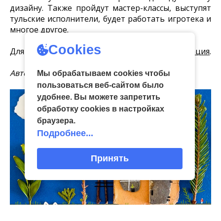
дизайну. Также пройдут мастер-классы, выступят
тульские исполнители, будет работать игротека и
многое другое.
Cookies
Для участия в мероприятии требуется
регистрация
.
Автор фото: Евгения Салихова
Мы обрабатываем cookies чтобы
пользоваться веб-сайтом было
удобнее. Вы можете запретить
обработку сookies в настройках
браузера.
Подробнее...
Принять