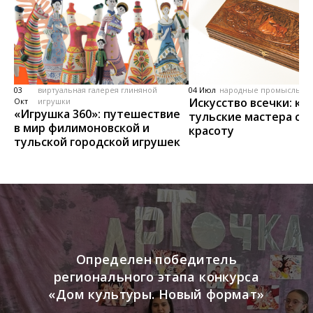
03
виртуальная галерея глиняной
04 Июл
народные промыслы, м
Искусство всечки: ка
Окт
игрушки
«Игрушка 360»: путешествие
тульские мастера со
в мир филимоновской и
красоту
тульской городской игрушек
Определен победитель
регионального этапа конкурса
«Дом культуры. Новый формат»