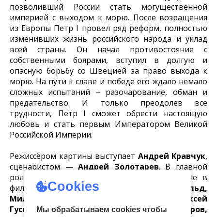
позволивший России стать могущественной
империей с выходом к морю. После возращения
из Европы Петр I провел ряд реформ, полностью
изменивших жизнь российского народа и уклад
всей страны. Он начал противостояние с
собственными боярами, вступил в долгую и
опасную борьбу со Швецией за право выхода к
морю. На пути к славе и победе его ждало немало
сложных испытаний – разочарование, обман и
предательство. И только преодолев все
трудности, Петр I сможет обрести настоящую
любовь и стать первым Императором Великой
Российской Империи.
Режиссёром картины выступает
Андрей Кравчук
,
сценаристом —
Андрей Золотарев
. В главной
роли снимается
Александр Горбатов
. Также в
Cookies
фильме задействованы
Юлия Пересильд,
Милош Бикович, Ксения Утехина, Алексей
Гуськов, Александр Яценко, Сергей Шакуров,
Мы обрабатываем cookies чтобы