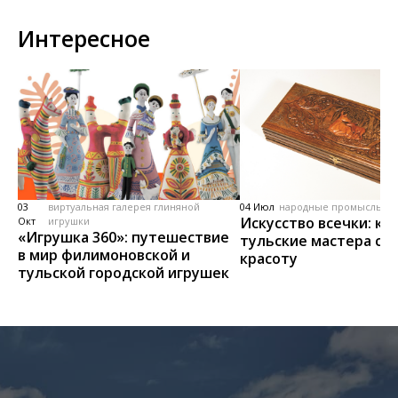
Интересное
03
виртуальная галерея глиняной
04 Июл
народные промыслы, м
Искусство всечки: ка
Окт
игрушки
«Игрушка 360»: путешествие
тульские мастера со
в мир филимоновской и
красоту
тульской городской игрушек