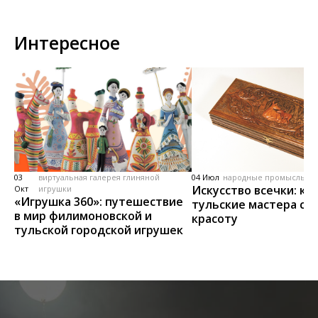
Интересное
03
виртуальная галерея глиняной
04 Июл
народные промыслы, м
Искусство всечки: ка
Окт
игрушки
«Игрушка 360»: путешествие
тульские мастера со
в мир филимоновской и
красоту
тульской городской игрушек