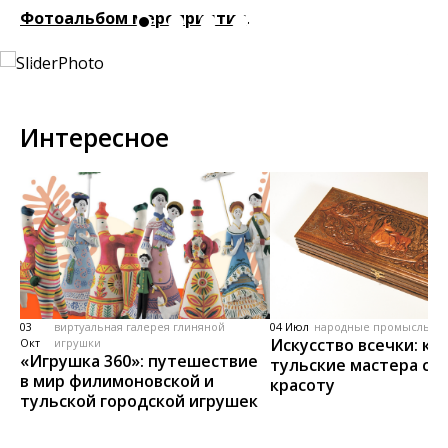
Фотоальбом мероприятия
.
Интересное
03
виртуальная галерея глиняной
04 Июл
народные промыслы, м
Искусство всечки: ка
Окт
игрушки
«Игрушка 360»: путешествие
тульские мастера со
в мир филимоновской и
красоту
тульской городской игрушек