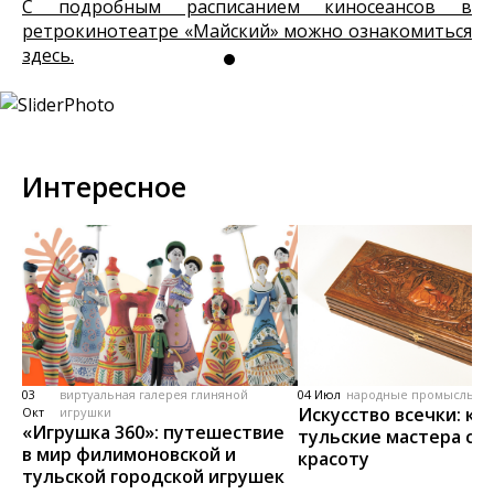
С подробным расписанием киносеансов в
ретрокинотеатре «Майский» можно ознакомиться
здесь.
Интересное
03
виртуальная галерея глиняной
04 Июл
народные промыслы, м
Искусство всечки: ка
Окт
игрушки
«Игрушка 360»: путешествие
тульские мастера со
в мир филимоновской и
красоту
тульской городской игрушек