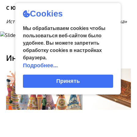
С ЮБИЛЕЕМ!
Cookies
Источник фото: вокальный ансамбль «Россиянка»
Мы обрабатываем cookies чтобы
пользоваться веб-сайтом было
удобнее. Вы можете запретить
обработку сookies в настройках
Интересное
браузера.
Подробнее...
Принять
03
виртуальная галерея глиняной
04 Июл
народные промыслы, м
Искусство всечки: ка
Окт
игрушки
«Игрушка 360»: путешествие
тульские мастера со
в мир филимоновской и
красоту