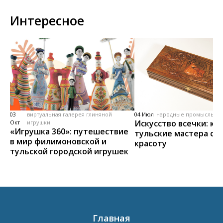
Интересное
03
виртуальная галерея глиняной
04 Июл
народные промыслы, м
Искусство всечки: ка
Окт
игрушки
«Игрушка 360»: путешествие
тульские мастера со
в мир филимоновской и
красоту
тульской городской игрушек
Главная