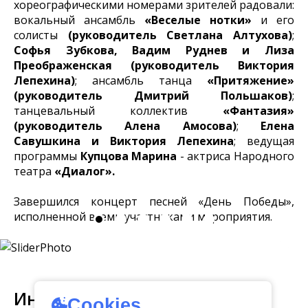
хореографическими номерами зрителей радовали:
вокальный ансамбль
«Веселые нотки»
и его
солисты
(руководитель Светлана Алтухова)
;
Софья Зубкова, Вадим Руднев и Лиза
Преображенская (руководитель Виктория
Лепехина)
; ансамбль танца
«Притяжение»
(руководитель Дмитрий Польшаков)
;
танцевальный коллектив
«Фантазия»
(руководитель Алена Амосова)
;
Елена
Савушкина и Виктория Лепехина
; ведущая
программы
Купцова Марина
- актриса Народного
театра
«Диалог».
Завершился концерт песней «День Победы»,
исполненной всеми участниками мероприятия.
Интересное
Cookies