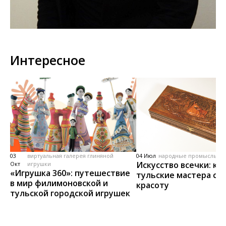
Интересное
03
виртуальная галерея глиняной
04 Июл
народные промыслы, м
Искусство всечки: ка
Окт
игрушки
«Игрушка 360»: путешествие
тульские мастера со
в мир филимоновской и
красоту
тульской городской игрушек