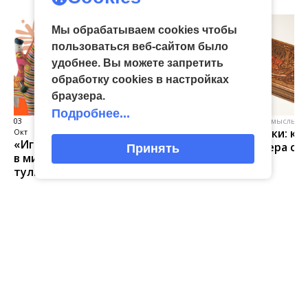
Мы обрабатываем cookies чтобы
пользоваться веб-сайтом было
удобнее. Вы можете запретить
обработку сookies в настройках
браузера.
Подробнее...
03
виртуальная галерея глиняной
04 Июл
народные промыслы, м
Искусство всечки: ка
Окт
игрушки
«Игрушка 360»: путешествие
тульские мастера со
Принять
в мир филимоновской и
красоту
тульской городской игрушек
Главная
Новости