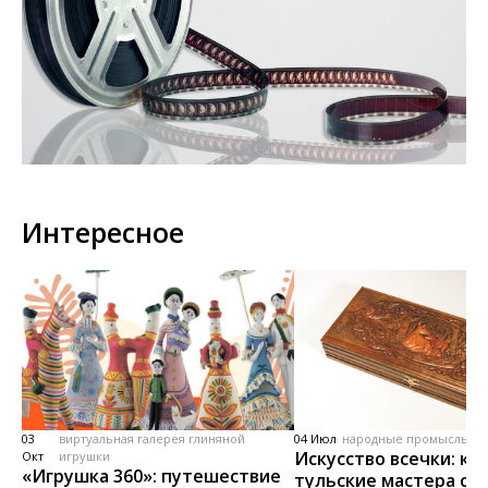
Интересное
03
виртуальная галерея глиняной
04 Июл
народные промыслы, м
Искусство всечки: ка
Окт
игрушки
«Игрушка 360»: путешествие
тульские мастера со