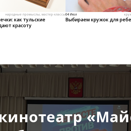
народные промыслы, мастер-классы
04 Июл
кру
ечки: как тульские
Выбираем кружок для реб
дают красоту
кинотеатр «Ма