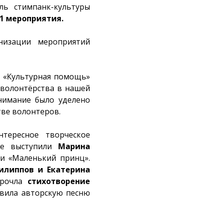
ль стимпанк-культуры
91 мероприятия.
низации мероприятий
а «Культурная помощь»
 волонтёрства в нашей
нимание было уделено
тве волонтеров.
тересное творческое
не выступили
Марина
ти «Маленький принц».
илиппов и Екатерина
рочла
стихотворение
вила авторскую песню