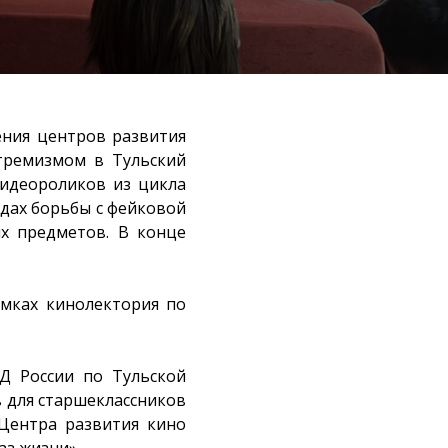
ения центров развития
тремизмом в Тульский
видеороликов из цикла
одах борьбы с фейковой
х предметов. В конце
мках кинолектория по
Д России по Тульской
 для старшеклассников
 Центра развития кино
з жизни».