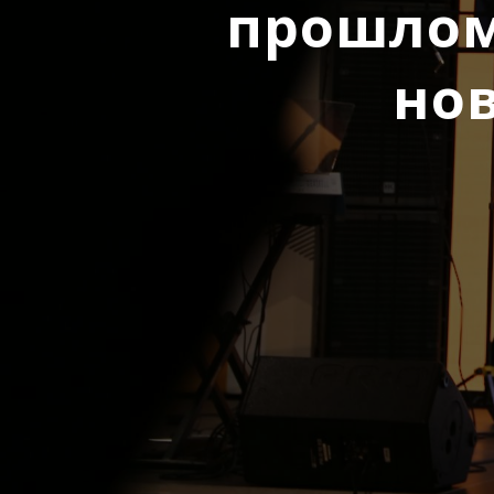
прошлом
но