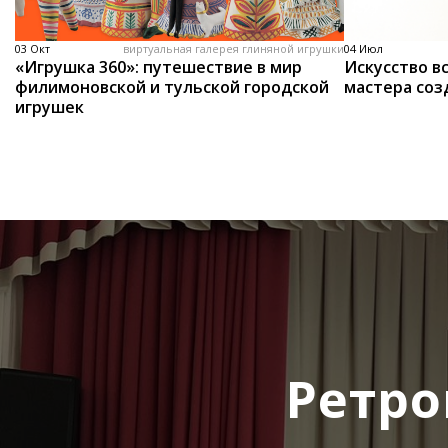
03 Окт
виртуальная галерея глиняной игрушки
04 Июл
«Игрушка 360»: путешествие в мир
Искусство вс
филимоновской и тульской городской
мастера соз
игрушек
Ретро