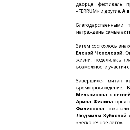
дворце, фестиваль п
«FERRUM» и другие.
А 
Благодарственными 
награждены самые акт
Затем состоялось зна
Еленой Чепелевой.
Он
жизни, поделилась п
возможности участия с
Завершился митап к
времяпровождение. 
Мельникова с песн
Арина Филина
предст
Филиппова
показали
Людмилы Зубковой
«
«Бесконечное лето».