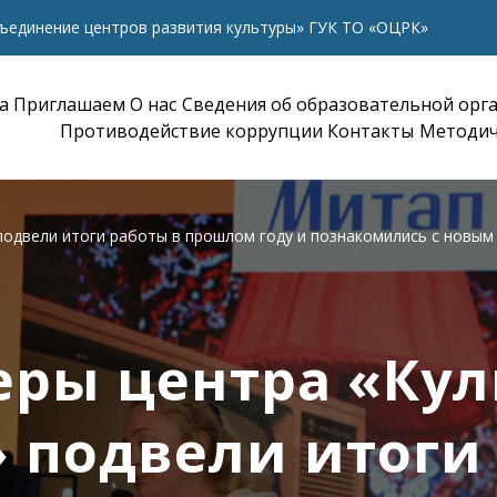
ъединение центров развития культуры» ГУК ТО «ОЦРК»
а
Приглашаем
О нас
Сведения об образовательной орг
Противодействие коррупции
Контакты
Методич
одвели итоги работы в прошлом году и познакомились с новым
еры центра «Кул
 подвели итоги 