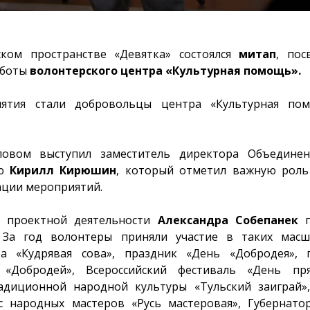
ком пространстве «Девятка» состоялся
митап
, по
аботы
волонтерского центра «Культурная помощь».
иятия стали добровольцы центра «Культурная по
ловом выступил заместитель директора Объединен
ию
Кирилл Кирюшин
, который отметил важную роль
ации мероприятий.
 проектной деятельности
Александра Собепанек
п
 За год волонтеры приняли участие в таких масш
ра «Кудрявая сова», праздник «День «Добродея»,
«Добродей», Всероссийский фестиваль «День пря
радиционной народной культуры «Тульский заиграй»
рс народных мастеров «Русь мастеровая», Губернато