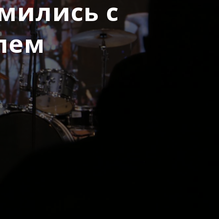
мились с
лем