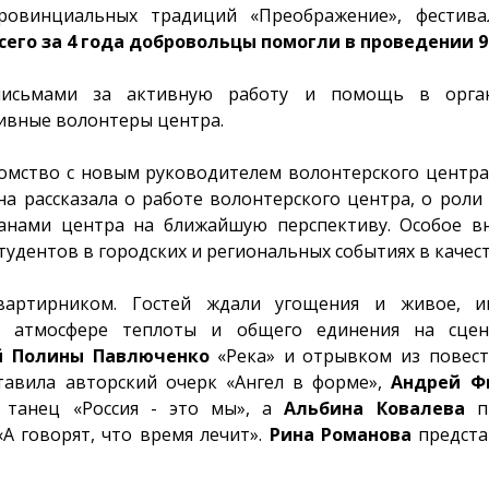
ровинциальных традиций «Преображение», фестива
всего за 4 года добровольцы помогли в проведении 
письмами за активную работу и помощь в орга
ивные волонтеры центра.
комство с новым руководителем волонтерского центр
а рассказала о работе волонтерского центра, о роли
ланами центра на ближайшую перспективу. Особое в
тудентов в городских и региональных событиях в качес
вартирником. Гостей ждали угощения и живое, ин
В атмосфере теплоты и общего единения на сце
ей Полины Павлюченко
«Река» и отрывком из повес
авила авторский очерк «Ангел в форме»,
Андрей Ф
 танец «Россия - это мы», а
Альбина Ковалева
п
А говорят, что время лечит».
Рина Романова
предста