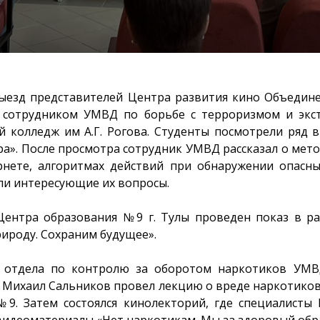
выезд представителей Центра развития кино Объедин
с сотрудником УМВД по борьбе с терроризмом и экс
й колледж им А.Г. Рогова. Студенты посмотрели ряд 
а». После просмотра сотрудник УМВД рассказал о мет
нете, алгоритмах действий при обнаружении опасны
ли интересующие их вопросы.
ентра образования №9 г. Тулы проведен показ в ра
ироду. Сохраним будущее».
отдела по контролю за оборотом наркотиков УМВ
 Михаил Сальников провел лекцию о вреде наркотиков
9. Затем состоялся кинолекторий, где специалисты
идеоматериалы «Нет наркотикам. Мы за здоровый обра