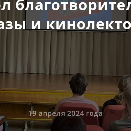
ел благотворите
азы и кинолект
19 апреля 2024 года