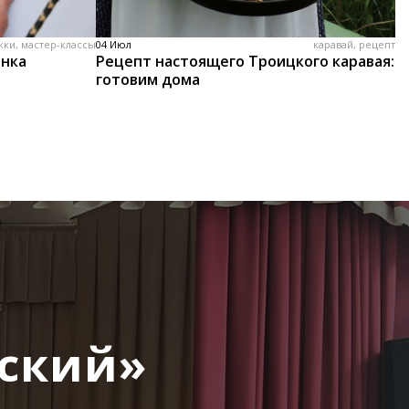
жки, мастер-классы
04 Июл
каравай, рецепт
енка
Рецепт настоящего Троицкого каравая:
готовим дома
йский»