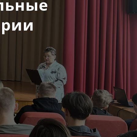
льные
ории