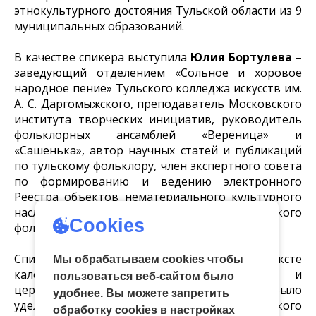
этнокультурного достояния Тульской области из 9
муниципальных образований.
В качестве спикера выступила
Юлия Бортулева
–
заведующий отделением «Сольное и хоровое
народное пение» Тульского колледжа искусств им.
А. С. Даргомыжского, преподаватель Московского
института творческих инициатив, руководитель
фольклорных ансамблей «Вереница» и
«Сашенька», автор научных статей и публикаций
по тульскому фольклору, член экспертного совета
по формированию и ведению электронного
Реестра объектов нематериального культурного
наследия Тульской области, член Российского
Cookies
фольклорного союза.
Спикер рассказала о троицком цикле в контексте
Мы обрабатываем cookies чтобы
календарно‑земледельческих обрядов и
пользоваться веб-сайтом было
церковного календаря. Особое внимание было
удобнее. Вы можете запретить
уделено традициям деревни Кураково Белёвского
обработку сookies в настройках