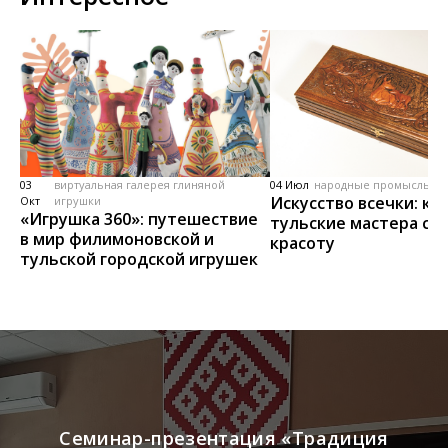
03
виртуальная галерея глиняной
04 Июл
народные промыслы, м
Искусство всечки: ка
Окт
игрушки
«Игрушка 360»: путешествие
тульские мастера со
в мир филимоновской и
красоту
тульской городской игрушек
Семинар-презентация «Традиция