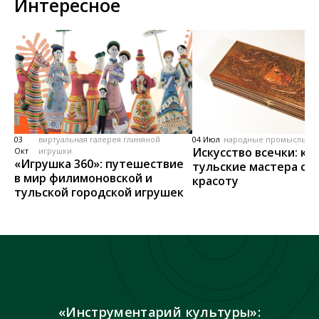
Интересное
03
виртуальная галерея глиняной
04 Июл
народные промыслы, м
Искусство всечки: ка
Окт
игрушки
«Игрушка 360»: путешествие
тульские мастера со
в мир филимоновской и
красоту
тульской городской игрушек
«Инструментарий культуры»: