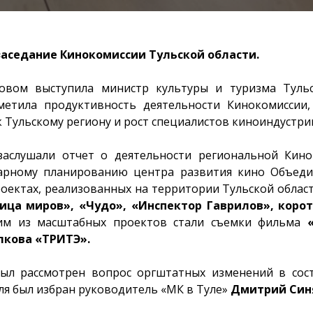
заседание Кинокомиссии Тульской области.
овом выступила министр культуры и туризма Туль
тметила продуктивность деятельности Кинокомиссии
 Тульскому региону и рост специалистов киноиндустрии 
заслушали отчет о деятельности региональной Кино
арному планированию центра развития кино Объед
роектах, реализованных на территории Тульской област
ница миров», «Чудо», «Инспектор Гаврилов», кор
м из масштабных проектов стали съемки фильма
лкова «ТРИТЭ».
был рассмотрен вопрос оргштатных изменений в сост
ля был избран руководитель «МК в Туле»
Дмитрий Син