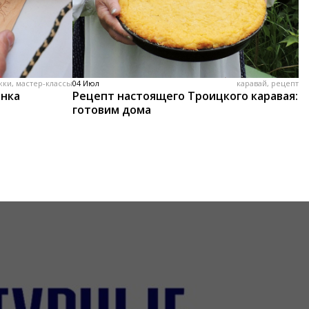
жки, мастер-классы
04 Июл
каравай, рецепт
енка
Рецепт настоящего Троицкого каравая:
готовим дома