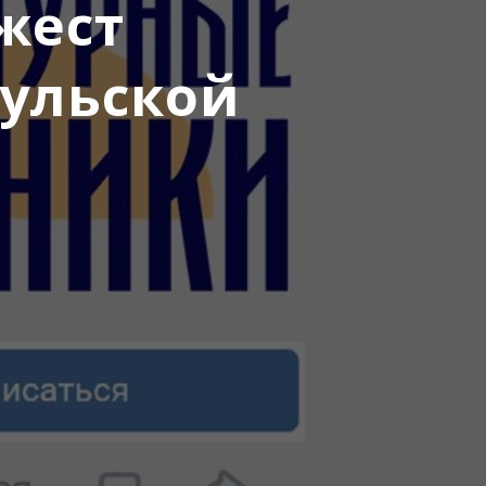
жест
Тульской