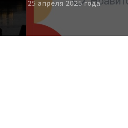
25 апреля 2025 года
сток 71» продолжает знакомить с самыми яркими со
и.
атический коллектив «Арсинка» из Арсеньевского цен
бъединение «Дебют» представили музыкально-поэтиче
ествием в трагические события Великой Отечественной
 наивности были показаны ужасы войны, боль утрат, 