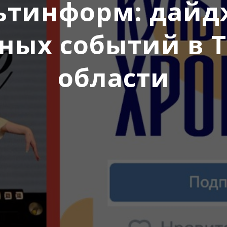
ьтинформ: дайд
ных событий в 
области