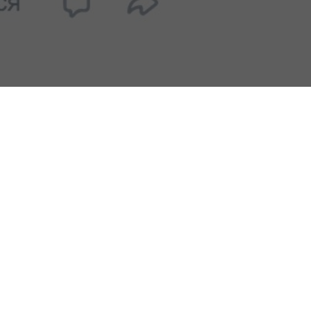
бытиями в культурной
тра культуры, досуга и
ский спектакль «Голос
 войны глазами детей.
а также непоколебимая