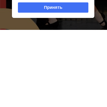
Принять
«Культурный перекре
жизни Тульской област
Арсеньевский район
Детский народный драм
кино и театральное о
памяти».
Спектакль стал путеш
Через призму детской