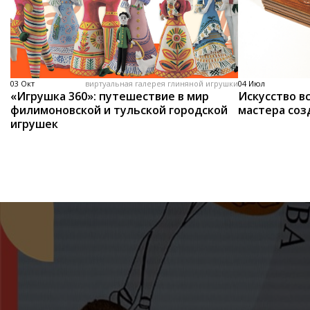
03 Окт
виртуальная галерея глиняной игрушки
04 Июл
«Игрушка 360»: путешествие в мир
Искусство вс
филимоновской и тульской городской
мастера соз
игрушек